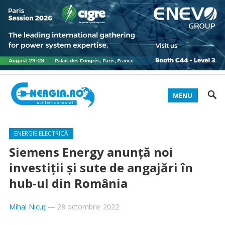
MENU
ENERGIE ELECTRICĂ
Siemens Energy anunță noi
investiții și sute de angajări în
hub-ul din România
Mihai Nicuț
—
28 octombrie 2022