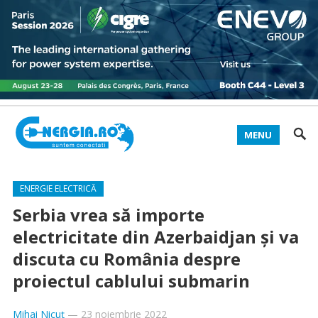
MENU
ENERGIE ELECTRICĂ
Serbia vrea să importe
electricitate din Azerbaidjan și va
discuta cu România despre
proiectul cablului submarin
Mihai Nicuț
—
23 noiembrie 2022