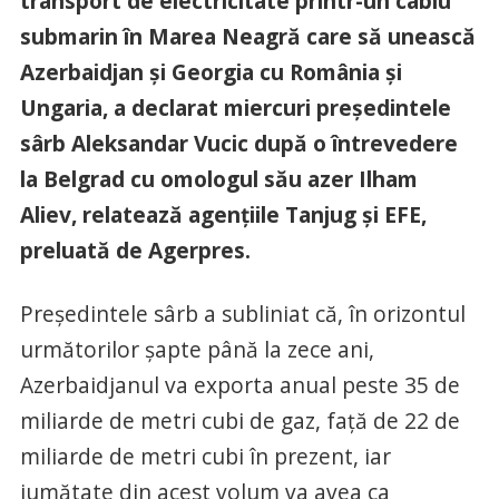
transport de electricitate printr-un cablu
submarin în Marea Neagră care să unească
Azerbaidjan şi Georgia cu România şi
Ungaria, a declarat miercuri preşedintele
sârb Aleksandar Vucic după o întrevedere
la Belgrad cu omologul său azer Ilham
Aliev, relatează agenţiile Tanjug şi EFE,
preluată de Agerpres.
Preşedintele sârb a subliniat că, în orizontul
următorilor şapte până la zece ani,
Azerbaidjanul va exporta anual peste 35 de
miliarde de metri cubi de gaz, faţă de 22 de
miliarde de metri cubi în prezent, iar
jumătate din acest volum va avea ca