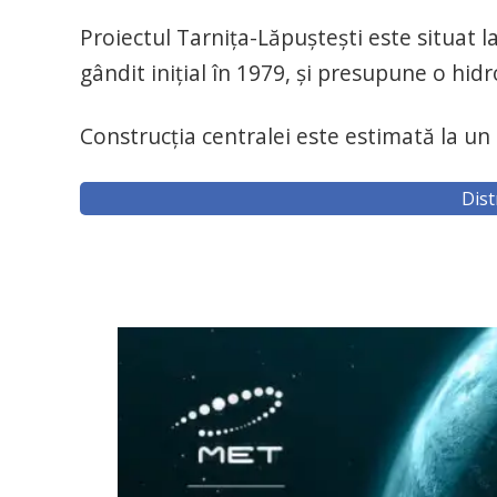
Proiectul Tarniţa-Lăpuşteşti este situat l
gândit iniţial în 1979, şi presupune o h
Construcția centralei este estimată la un
Dist