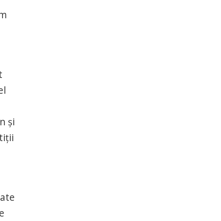
um
t
el
n și
iții
tate
e