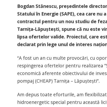
Bogdan Stănescu, președintele directorat
Statului în Energie (SAPE), cea care nu a 
contractul pentru un nou studiu de fezab
Tarnița-Lăpuștești, spune că nu este vina
lipsa ofertelor valide. Proiectul, care e
declarat prin lege unul de interes națio
“A fost un an cu multe provocări, cu oportu
respingerea ofertelor pentru realizarea ”
economică aferente obiectivului de invest
pompaj (CHEAP) Tarnița – Lăpuștești”.
Am depus toate eforturile, am flexibilizat
hidroenergetic special pentru această lici