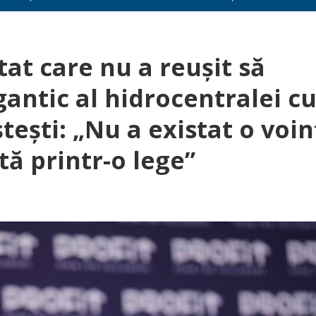
tat care nu a reușit să
gantic al hidrocentralei c
ești: „Nu a existat o voin
tă printr-o lege”