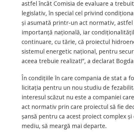
astfel încât Comisia de evaluare a trebuit 
legislativ, în special cel privind condițion
și asumată printr-un act normativ, astfel î
importanță națională, iar condiționalitățil
continuare, cu tărie, că proiectul hidroe
sistemul energetic național, pentru securit
aceea trebuie realizat!”, a declarat Bogd
În condițiile în care compania de stat a 
licitația pentru un nou studiu de fezabilita
interesul scăzut nu este a companiei care a
act normativ prin care proiectul să fie de
șansă pentru ca acest proiect complex și c
mediu, să meargă mai departe.