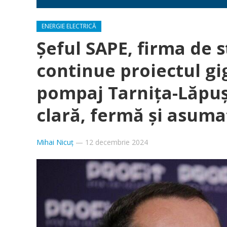
ENERGIE ELECTRICĂ
Șeful SAPE, firma de s
continue proiectul gi
pompaj Tarnița-Lăpușt
clară, fermă și asuma
Mihai Nicuț
—
12 decembrie 2024