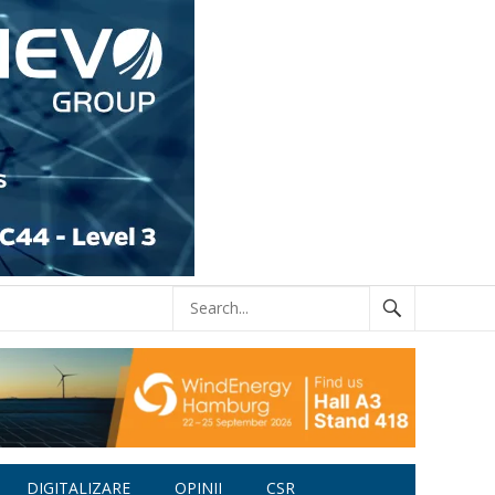
DIGITALIZARE
OPINII
CSR