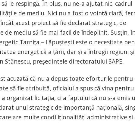
să le respingă. În plus, nu ne-a ajutat nici cadrul
alitățile de mediu. Nici nu a fost o voință clară, fe
ncât acest proiect să fie declarat strategic, de
e de mediu să fie mai facil de îndeplinit. Susțin, î
nergetic Tarnița – Lăpuștești este o necesitate pe
atea energetică a țării, dar și a întregii regiuni ș
an Stănescu, președintele directoratului SAPE.
fost acuzată că nu a depus toate eforturile pentru
te să fie atribuită, oficialul a spus că vina pentru
 organizat licitația, ci a faptului că nu s-a emis 
clarat unul strategic de importanță națională, sin
are are multe condiliționalități administrative și