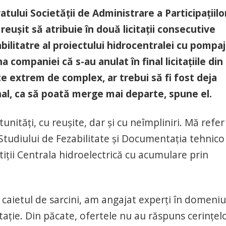
ului Societății de Administrare a Participațiilo
reușit să atribuie în două licitații consecutive
ilitatre al proiectului hidrocentralei cu pompaj
 companiei că s-au anulat în final licitațiile din
ste extrem de complex, ar trebui să fi fost deja
nal, ca să poată merge mai departe, spune el.
nități, cu reușite, dar și cu neîmpliniri. Mă refer
Studiului de Fezabilitate și Documentația tehnico
iții Centrala hidroelectrică cu acumulare prin
 caietul de sarcini, am angajat experți în domeniu
tație. Din păcate, ofertele nu au răspuns cerințelo