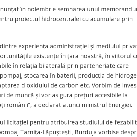
 a anunțat în noiembrie semnarea unui memorand
entru proiectul hidrocentralei cu acumulare prin
dintre experiența administrației și mediului priva
tunitățile existențe în țara noastră, în viitorul c
le în relația bilaterală prin parteneriate care
pompaj, stocarea în baterii, producția de hidroge
ptarea dioxidului de carbon etc. Vorbim de invest
ri de muncă și vor asigura prețuri accesibile la
ți românii”, a declarat atunci ministrul Energiei.
 licitației pentru atribuirea studiului de fezabili
pompaj Tarnița-Lăpuștești, Burduja vorbise despr