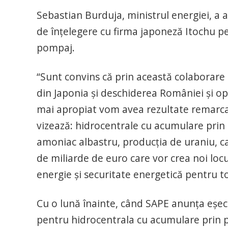
Sebastian Burduja, ministrul energiei,
de înțelegere cu firma japoneză Itochu p
pompaj.
“Sunt convins că prin această colaborare 
din Japonia și deschiderea României și opor
mai apropiat vom avea rezultate remarcabi
vizează: hidrocentrale cu acumulare prin 
amoniac albastru, producția de uraniu, ca
de miliarde de euro care vor crea noi locu
energie și securitate energetică pentru to
Cu o lună înainte, când SAPE anunța eșecul
pentru hidrocentrala cu acumulare prin 