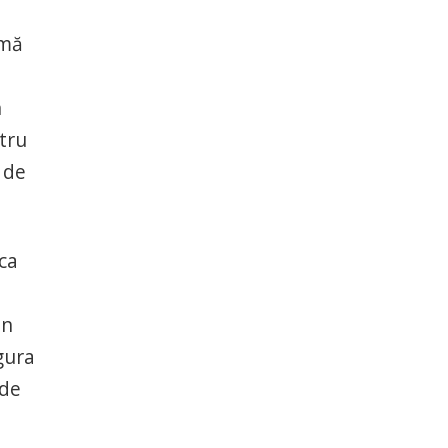
rmă
n
ntru
i de
 ca
un
gura
 de