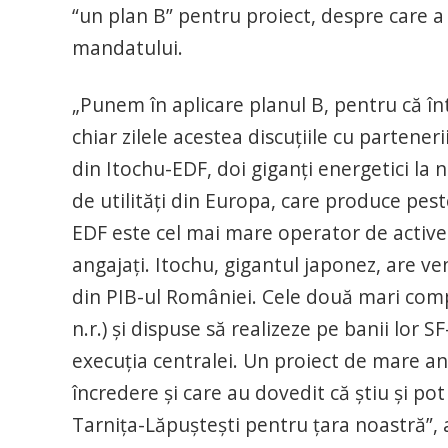
“un plan B” pentru proiect, despre care a 
mandatului.
„Punem în aplicare planul B, pentru că 
chiar zilele acestea discuţiile cu partener
din Itochu-EDF, doi giganţi energetici l
de utilităţi din Europa, care produce pe
EDF este cel mai mare operator de active
angajaţi. Itochu, gigantul japonez, are v
din PIB-ul României. Cele două mari compa
n.r.) şi dispuse să realizeze pe banii lor S
execuţia centralei. Un proiect de mare anv
încredere şi care au dovedit că ştiu şi p
Tarniţa-Lăpuşteşti pentru ţara noastră”, 