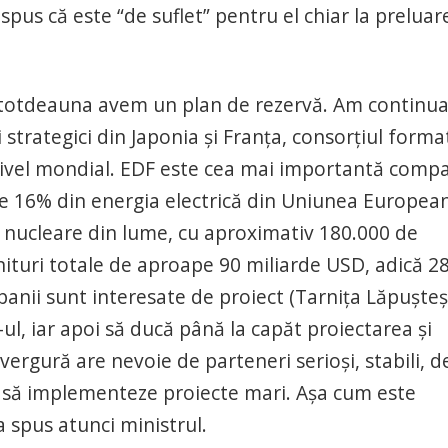
spus că este “de suflet” pentru el chiar la preluar
întotdeauna avem un plan de rezervă. Am continua
ii strategici din Japonia şi Franţa, consorţiul forma
a nivel mondial. EDF este cea mai importantă comp
ste 16% din energia electrică din Uniunea Europea
 nucleare din lume, cu aproximativ 180.000 de
enituri totale de aproape 90 miliarde USD, adică 2
nii sunt interesate de proiect (Tarniţa Lăpuşteşt
F-ul, iar apoi să ducă până la capăt proiectarea şi
ergură are nevoie de parteneri serioşi, stabili, d
ot să implementeze proiecte mari. Aşa cum este
a spus atunci ministrul.