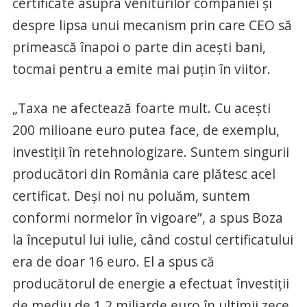
certificate asupra veniturilor companiei şi
despre lipsa unui mecanism prin care CEO să
primească înapoi o parte din aceşti bani,
tocmai pentru a emite mai puţin în viitor.
„Taxa ne afectează foarte mult. Cu aceşti
200 milioane euro putea face, de exemplu,
investiţii în retehnologizare. Suntem singurii
producători din România care plătesc acel
certificat. Deşi noi nu poluăm, suntem
conformi normelor în vigoare”, a spus Boza
la începutul lui iulie, când costul certificatului
era de doar 16 euro. El a spus că
producătorul de energie a efectuat învestiţii
de mediu de 1,2 miliarde euro în ultimii zece