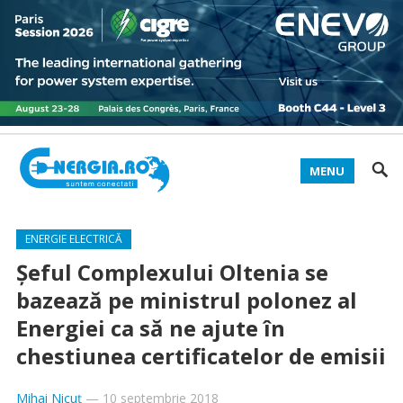
MENU
ENERGIE ELECTRICĂ
Şeful Complexului Oltenia se
bazează pe ministrul polonez al
Energiei ca să ne ajute în
chestiunea certificatelor de emisii
Mihai Nicuț
—
10 septembrie 2018