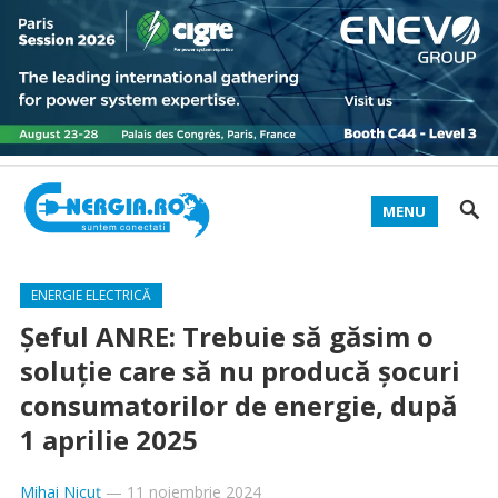
MENU
ENERGIE ELECTRICĂ
Şeful ANRE: Trebuie să găsim o
soluţie care să nu producă şocuri
consumatorilor de energie, după
1 aprilie 2025
Mihai Nicuț
—
11 noiembrie 2024