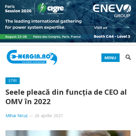
MENU
ȘTIRI
Seele pleacă din funcția de CEO al
OMV în 2022
Mihai Nicuț
—
26 aprilie 2021