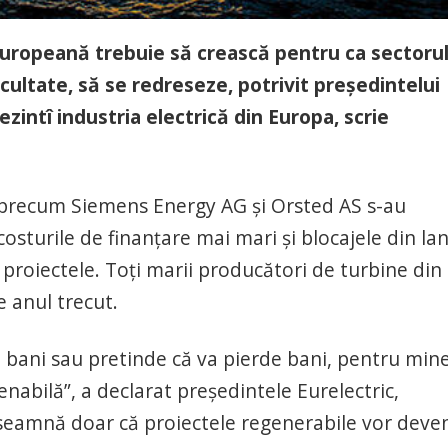
 Europeană trebuie să crească pentru ca sectoru
ficultate, să se redreseze, potrivit președintelui
ezintî industria electrică din Europa, scrie
e precum Siemens Energy AG și Orsted AS s-au
sturile de finanțare mai mari și blocajele din lan
 proiectele. Toți marii producători de turbine din
e anul trecut.
e bani sau pretinde că va pierde bani, pentru min
enabilă”, a declarat președintele Eurelectric,
seamnă doar că proiectele regenerabile vor deve