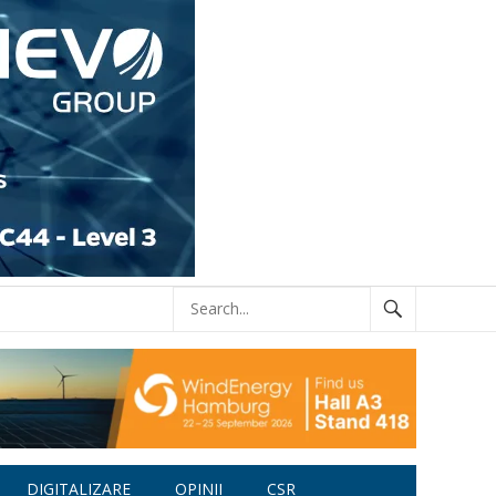
DIGITALIZARE
OPINII
CSR