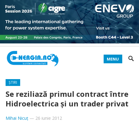
MENU
ȘTIRI
Se reziliază primul contract între
Hidroelectrica şi un trader privat
Mihai Nicuț
—
26 iunie 2012