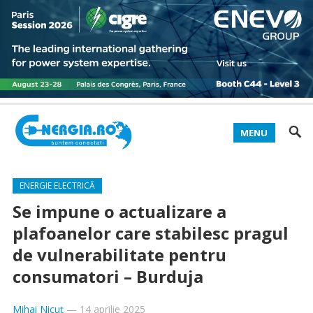
MENU
ENERGIE ELECTRICĂ
Se impune o actualizare a
plafoanelor care stabilesc pragul
de vulnerabilitate pentru
consumatori – Burduja
Mihai Nicuț
—
14 aprilie 2025