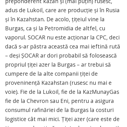
preponderent kazah și (mai puțin) rusesc,
adus de Lukoil, care are producție și în Rusia
și în Kazahstan. De acolo, țițeiul vine la
Burgas, ca și la Petromidia de altfel, cu
vaporul. SOCAR nu este acționar la CPC, deci
dacă s-ar păstra această cea mai ieftină rută
– deși ȘOCAR ar dori probabil să folosească
propriul țiței azer la Burgas – ar trebui să
cumpere de la alte companii țiței de
proveninență Kazahstan (rusesc nu mai e
voie). Fie de la Lukoil, fie de la KazMunayGas
fie de la Chevron sau Eni, pentru a asigura
consumul rafinăriei de la Burgas la costuri
logistice cât mai mici. Țiței azer (care este de