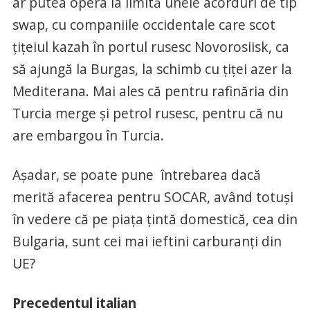
ar putea opera la limită unele acorduri de tip
swap, cu companiile occidentale care scot
țițeiul kazah în portul rusesc Novorosiisk, ca
să ajungă la Burgas, la schimb cu țiței azer la
Mediterana. Mai ales că pentru rafinăria din
Turcia merge și petrol rusesc, pentru că nu
are embargou în Turcia.
Așadar, se poate pune întrebarea dacă
merită afacerea pentru SOCAR, având totuși
în vedere că pe piața țintă domestică, cea din
Bulgaria, sunt cei mai ieftini carburanți din
UE?
Precedentul italian