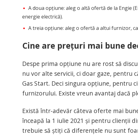
A doua opțiune: aleg o altă ofertă de la Engie (E
energie electrică).
A treia opțiune: aleg o ofertă a altui furnizor, 
Cine are preţuri mai bune de
Despe prima opţiune nu are rost să discut
nu vor alte servicii, ci doar gaze, pentru
Gas Start. Deci singura opţiune, pentru c
furnizorului. Existe vreun avantaj dacă pl
Există într-adevăr câteva oferte mai bune
înceapă la 1 iulie 2021 şi pentru clienţii 
trebuie să ştiţi că diferenţele nu sunt fo