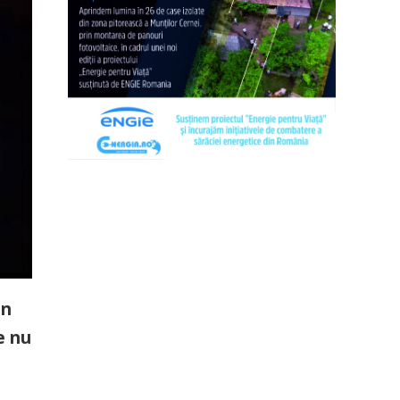
un
e nu