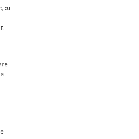
t, cu
E.
are
ta
ze