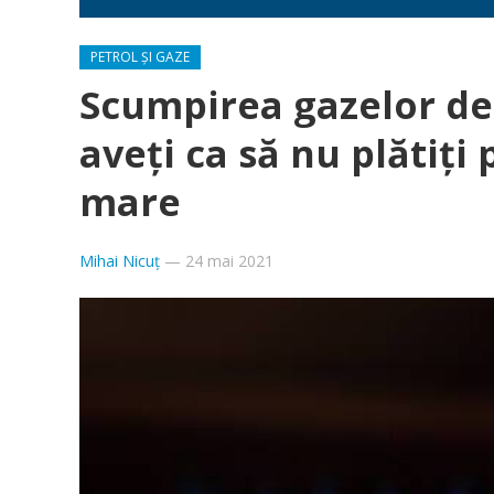
PETROL ȘI GAZE
Scumpirea gazelor de l
aveţi ca să nu plătiţi
mare
Mihai Nicuț
—
24 mai 2021