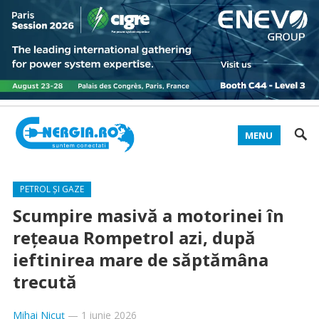
MENU
PETROL ȘI GAZE
Scumpire masivă a motorinei în
rețeaua Rompetrol azi, după
ieftinirea mare de săptămâna
trecută
Mihai Nicuț
—
1 iunie 2026