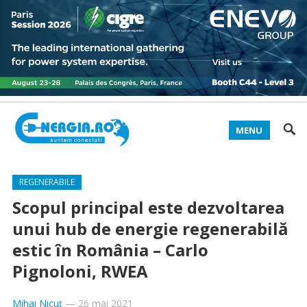
MENU
REGENERABILE
Scopul principal este dezvoltarea
unui hub de energie regenerabilă
estic în România – Carlo
Pignoloni, RWEA
Mihai Nicuț
—
26 mai 2021