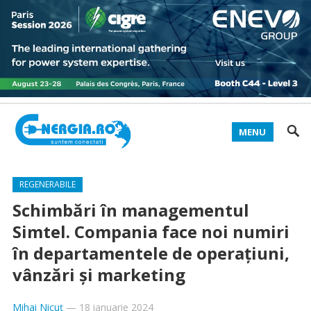
MENU
REGENERABILE
Schimbări în managementul
Simtel. Compania face noi numiri
în departamentele de operațiuni,
vânzări și marketing
Mihai Nicuț
—
18 ianuarie 2024