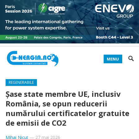
MENU
REGENERABILE
Şase state membre UE, inclusiv
România, se opun reducerii
numărului certificatelor gratuite
de emisii de CO2
Mihai Nicuț
—
27 mai 2026