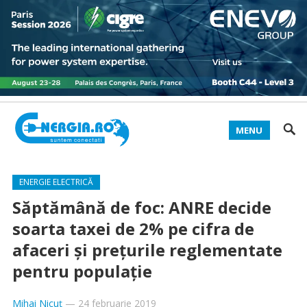
MENU
ENERGIE ELECTRICĂ
Săptămână de foc: ANRE decide
soarta taxei de 2% pe cifra de
afaceri şi preţurile reglementate
pentru populaţie
Mihai Nicuț
—
24 februarie 2019