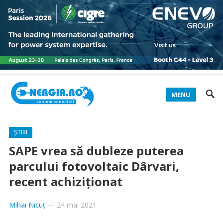
MENU
ȘTIRI
SAPE vrea să dubleze puterea
parcului fotovoltaic Dârvari,
recent achiziţionat
Mihai Nicuț
—
24 mai 2021