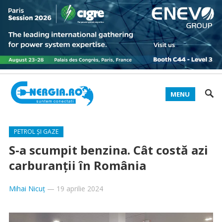
MENU
PETROL ȘI GAZE
S-a scumpit benzina. Cât costă azi
carburanții în România
Mihai Nicuț
—
19 aprilie 2024