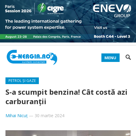
MENU
PETROL ȘI GAZE
S-a scumpit benzina! Cât costă azi
carburanții
Mihai Nicuț
—
30 martie 2024