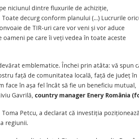
iciunul dintre fluxurile de achiziție,
e. Toate decurg conform planului (…) Lucrurile ori
convoaie de TIR-uri care vor veni și vor aduce
 oameni pe care îi veți vedea în toate aceste
devărat emblematice. Închei prin atâta: vă spun c
stru față de comunitatea locală, față de județ în
 face în așa fel încât să fie un beneficiu mutual,
iviu Gavrilă,
country manager Enery România (f
, Toma Petcu, a declarat că investiția poziționeaz
a regiunii.