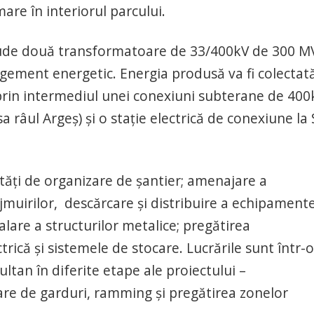
are în interiorul parcului.
clude două transformatoare de 33/400kV de 300 M
gement energetic. Energia produsă va fi colectată
prin intermediul unei conexiuni subterane de 400
 râul Argeș) și o stație electrică de conexiune la
ități de organizare de șantier; amenajare a
ejmuirilor, descărcare și distribuire a echipament
alare a structurilor metalice; pregătirea
ctrică și sistemele de stocare. Lucrările sunt într-o
ltan în diferite etape ale proiectului –
lare de garduri, ramming și pregătirea zonelor