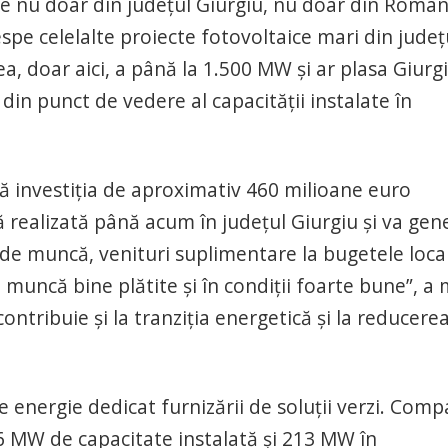
ie nu doar din județul Giurgiu, nu doar din Român
despe celelalte proiecte fotovoltaice mari din județ
a, doar aici, a până la 1.500 MW și ar plasa Giurgi
 din punct de vedere al capacității instalate în
că investiția de aproximativ 460 milioane euro
ă realizată până acum în județul Giurgiu și va gen
de muncă, venituri suplimentare la bugetele local
e muncă bine plătite și în condiții foarte bune”, a 
tribuie și la tranziția energetică și la reducere
energie dedicat furnizării de soluții verzi. Comp
66 MW de capacitate instalată și 213 MW în