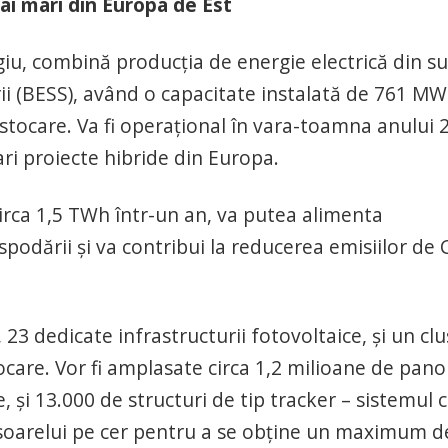
ai mari din Europa de Est
rgiu, combină producția de energie electrică din s
rii (BESS), având o capacitate instalată de 761 MW
tocare. Va fi operațional în vara-toamna anului 
mari proiecte hibride din Europa.
irca 1,5 TWh într-un an, va putea alimenta
podării și va contribui la reducerea emisiilor de 
 23 dedicate infrastructurii fotovoltaice, și un clu
stocare. Vor fi amplasate circa 1,2 milioane de pano
, și 13.000 de structuri de tip tracker – sistemul 
 soarelui pe cer pentru a se obține un maximum d