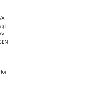
VA
 și
kV
 SEN
elor