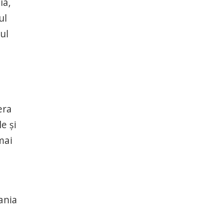
ia,
ul
ul
era
e și
mai
a
ania