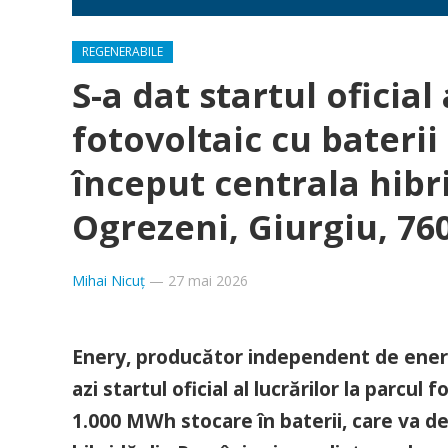
REGENERABILE
S-a dat startul oficia
fotovoltaic cu bateri
început centrala hibr
Ogrezeni, Giurgiu, 7
Mihai Nicuț
—
27 mai 2026
Enery, producător independent de energi
azi startul oficial al lucrărilor la parcu
1.000 MWh stocare în baterii, care va dev