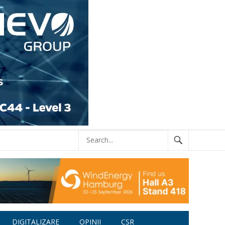
DIGITALIZARE
OPINII
CSR