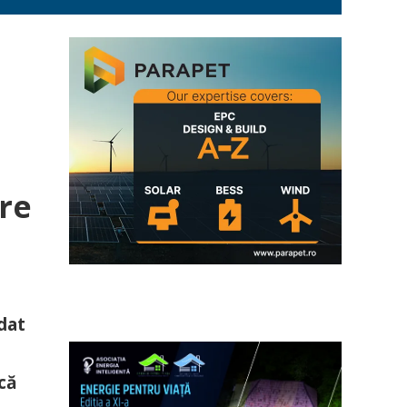
re
dat
ică