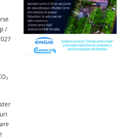
urse
p /
2027
CO₂
ster
uri
care
e