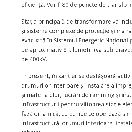
eficiență. Vor fi 80 de puncte de transform
Stația principală de transformare va in
și sisteme complexe de protecție și mana
evacuată în Sistemul Energetic Național 
de aproximativ 8 kilometri (va subreravesa
de 400kV.
În prezent, în șantier se desfășoară activ
drumurilor interioare și instalare a împr
și materialelor, lucrări de ramming și inst
infrastructurii pentru viitoarea stație ele
fază dinamică, cu echipe ce operează simu
infrastructură, drumuri interioare, insta