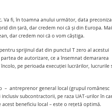
 Va fi, în toamna anului următor, data preconiza
brid din țară, dar credem noi că și din Europa. Mai
ean, dar credem noi că o vom câștiga.
pentru sprijinul dat din punctul T zero al acestui
t partea de autorizare, ce a însemnat demararea
 încolo, pe perioada execuției lucrărilor, lucrurile 
-o – antreprenor general local (grupul românesc
i inclusiv subcontractorii, pe raza UAT-urilor în ca
acest beneficiu local – este o rețetă optimă.