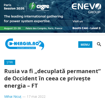
MENU
ȘTIRI
Rusia va fi „decuplată permanent”
de Occident în ceea ce privește
energia – FT
Mihai Nicuț
—
17 mai 2022