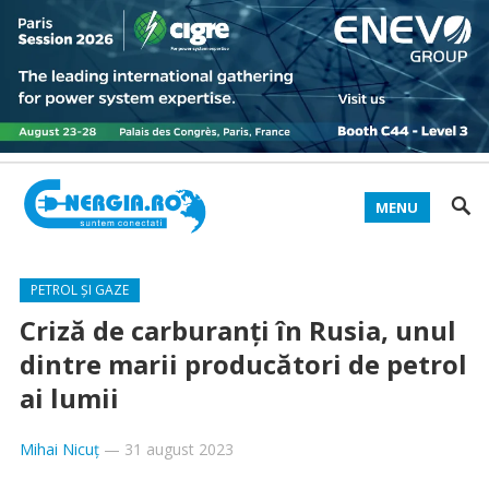
MENU
PETROL ȘI GAZE
Criză de carburanți în Rusia, unul
dintre marii producători de petrol
ai lumii
Mihai Nicuț
—
31 august 2023