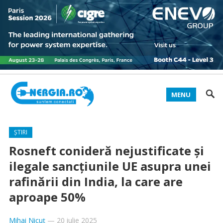
MENU
ȘTIRI
Rosneft conideră nejustificate și
ilegale sancțiunile UE asupra unei
rafinării din India, la care are
aproape 50%
Mihai Nicuț
—
20 iulie 2025