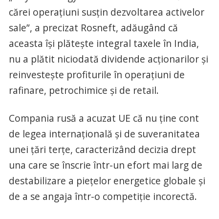
cărei operaţiuni susţin dezvoltarea activelor
sale”, a precizat Rosneft, adăugând că
aceasta îşi plăteşte integral taxele în India,
nu a plătit niciodată dividende acţionarilor şi
reinvesteşte profiturile în operaţiuni de
rafinare, petrochimice şi de retail.
Compania rusă a acuzat UE că nu ţine cont
de legea internaţională şi de suveranitatea
unei ţări terţe, caracterizând decizia drept
una care se înscrie într-un efort mai larg de
destabilizare a pieţelor energetice globale şi
de a se angaja într-o competiţie incorectă.