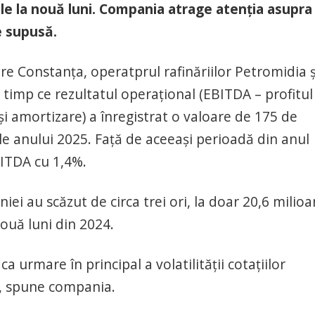
erile la nouă luni. Compania atrage atenția asupra
e supusă.
re Constanța, operatprul rafinăriilor Petromidia ș
n timp ce rezultatul operațional (EBITDA – profitul
și amortizare) a înregistrat o valoare de 175 de
ale anului 2025. Față de aceeași perioadă din anul
BITDA cu 1,4%.
ei au scăzut de circa trei ori, la doar 20,6 milio
nouă luni din 2024.
a urmare în principal a volatilității cotațiilor
il, spune compania.