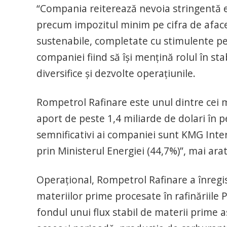
“Compania reiterează nevoia stringentă en
precum impozitul minim pe cifra de afaceri
sustenabile, completate cu stimulente pen
companiei fiind să își mențină rolul în sta
diversifice și dezvolte operațiunile.
Rompetrol Rafinare este unul dintre cei m
aport de peste 1,4 miliarde de dolari în 
semnificativi ai companiei sunt KMG Intern
prin Ministerul Energiei (44,7%)”, mai ar
Operațional, Rompetrol Rafinare a înregis
materiilor prime procesate în rafinăriile
fondul unui flux stabil de materii prim