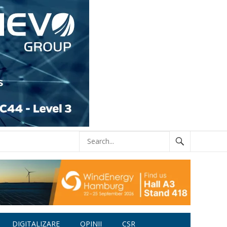
DIGITALIZARE
OPINII
CSR