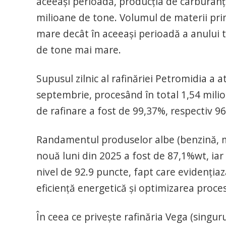
aceeași perioadă, producția de carburanți 
milioane de tone. Volumul de materii pri
mare decât în aceeași perioadă a anului t
de tone mai mare.
Supusul zilnic al rafinăriei Petromidia a a
septembrie, procesând în total 1,54 milioa
de rafinare a fost de 99,37%, respectiv 96
Randamentul produselor albe (benzină, mo
nouă luni din 2025 a fost de 87,1%wt, iar 
nivel de 92.9 puncte, fapt care evidenția
eficiență energetică și optimizarea proces
În ceea ce privește rafinăria Vega (singu