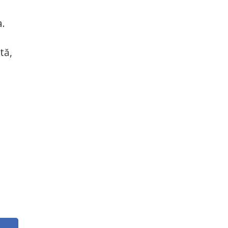
a.
tă,