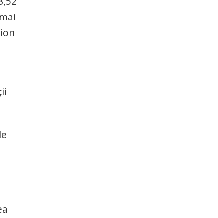
3,52
 mai
lion
ii
le
ea