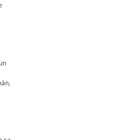
e
 un
mân,