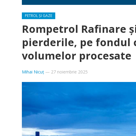
PETROL ȘI GAZE
Rompetrol Rafinare și
pierderile, pe fondul c
volumelor procesate
Mihai Nicuț
—
27 noiembrie 2025