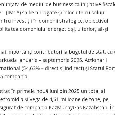
unțată de mediul de business ca inițiative fiscal
 (IMCA) să fie abrogate și înlocuite cu soluții
tru investiții în domenii strategice, obiectivul
bilitatea domeniului energetic și, ulterior, să-și
ai importanți contributori la bugetul de stat, cu
perioada ianuarie – septembrie 2025. Acționarii
ational (54,63% – direct și indirect) și Statul Ro
ată compania.
trat în primele nouă luni din 2025 un total al
 Petromidia și Vega de 4,61 milioane de tone, pe
e asigurat de compania KazMunayGas Kazahstan. În