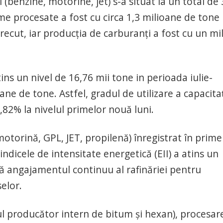
(benzine, motorine, jet) s-a situat la un total de 
me procesate a fost cu circa 1,3 milioane de tone
recut, iar producția de carburanți a fost cu un mi
tins un nivel de 16,76 mii tone in perioada iulie-
ne de tone. Astfel, gradul de utilizare a capacitaț
,82% la nivelul primelor nouă luni.
torină, GPL, JET, propilenă) înregistrat în prime
indicele de intensitate energetică (EII) a atins un
ză angajamentul continuu al rafinăriei pentru
elor.
rul producător intern de bitum și hexan), procesar