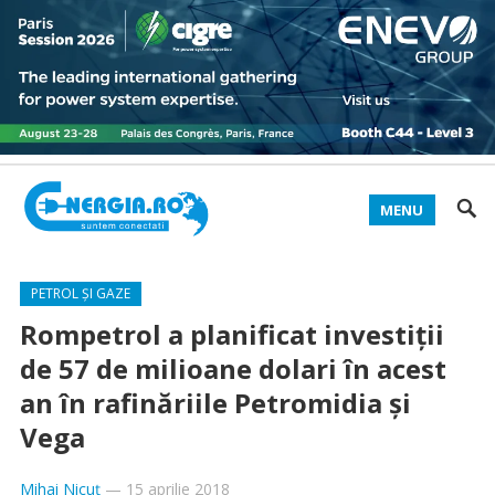
MENU
PETROL ȘI GAZE
Rompetrol a planificat investiţii
de 57 de milioane dolari în acest
an în rafinăriile Petromidia şi
Vega
Mihai Nicuț
—
15 aprilie 2018