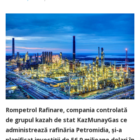
Rompetrol Rafinare, compania controlată
de grupul kazah de stat KazMunayGas ce
administrează rafinăria Petromidia, şi-a
planificat investiţii de 56,9 milioane dolari în