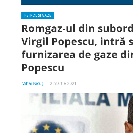
PETROL ȘI GAZE
Romgaz-ul din subordi
Virgil Popescu, intră 
furnizarea de gaze din
Popescu
Mihai Nicuț
—
2 martie 2021