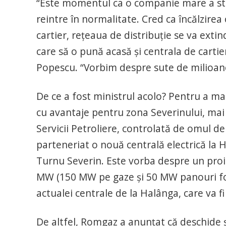
“Este momentul ca o companie mare a stat
reintre în normalitate. Cred ca încălzirea 
cartier, rețeaua de distribuție se va extin
care să o pună acasă și centrala de cartie
Popescu. “Vorbim despre sute de milioane 
De ce a fost ministrul acolo? Pentru a mar
cu avantaje pentru zona Severinului, mai
Servicii Petroliere, controlată de omul d
parteneriat o nouă centrală electrică la 
Turnu Severin. Este vorba despre un proie
MW (150 MW pe gaze și 50 MW panouri fot
actualei centrale de la Halânga, care va fi
De altfel, Romgaz a anunțat că deschide ș