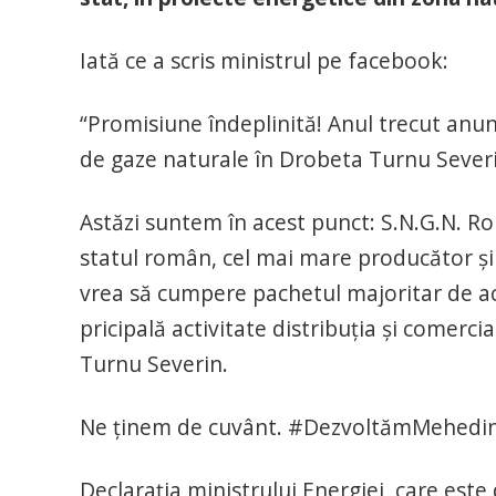
Iată ce a scris ministrul pe facebook:
“Promisiune îndeplinită! Anul trecut anu
de gaze naturale în Drobeta Turnu Severin
Astăzi suntem în acest punct: S.N.G.N. R
statul român, cel mai mare producător și
vrea să cumpere pachetul majoritar de acț
pricipală activitate distribuția și comerc
Turnu Severin.
Ne ținem de cuvânt. #DezvoltămMehedin
Declarația ministrului Energiei, care est