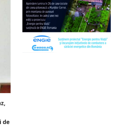
z,
i de