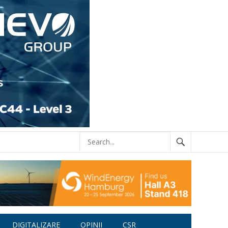
DIGITALIZARE
OPINII
CSR