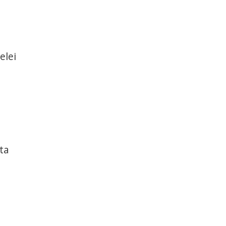
elei
eta