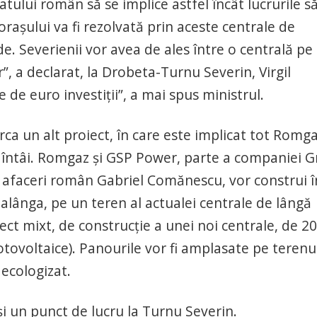
ului român să se implice astfel încât lucrurile s
orașului va fi rezolvată prin aceste centrale de
de. Severienii vor avea de ales între o centrală pe
r”, a declarat, la Drobeta-Turnu Severin, Virgil
de euro investiții”, a mai spus ministrul.
ca un alt proiect, în care este implicat tot Romga
 întâi. Romgaz și GSP Power, parte a companiei 
e afaceri român Gabriel Comănescu, vor construi î
Halânga, pe un teren al actualei centrale de lângă
ct mixt, de construcție a unei noi centrale, de 2
ovoltaice). Panourile vor fi amplasate pe terenu
 ecologizat.
i un punct de lucru la Turnu Severin.