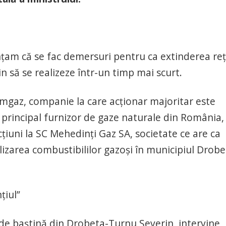
nțam că se fac demersuri pentru ca extinderea reț
 să se realizeze într-un timp mai scurt.
omgaz, companie la care acționar majoritar este
 principal furnizor de gaze naturale din România,
iuni la SC Mehedinți Gaz SA, societate ce are ca
ializarea combustibililor gazoși în municipiul Drob
țiul”
e de baștină din Drobeta-Turnu Severin, intervine