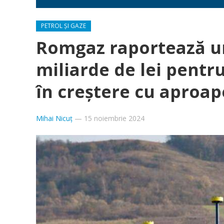
PETROL ȘI GAZE
Romgaz raportează un 
miliarde de lei pentr
în creștere cu aproa
Mihai Nicuț
—
15 noiembrie 2024