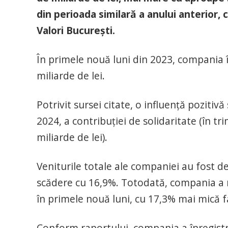
din perioada similară a anului anterior,
Valori Bucureşti.
În primele nouă luni din 2023, compania î
miliarde de lei.
Potrivit sursei citate, o influenţă poziti
2024, a contribuţiei de solidaritate (în tr
miliarde de lei).
Veniturile totale ale companiei au fost de
scădere cu 16,9%. Totodată, compania a ra
în primele nouă luni, cu 17,3% mai mică fa
Conform raportului, compania a înregistra