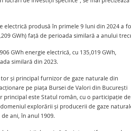
lucrări de investiţii specifice”, se mai precizează 
 electrică produsă în primele 9 luni din 2024 a fo
09 GWh) faţă de perioada similară a anului trec
8,906 GWh energie electrică, cu 135,019 GWh,
ada similară din 2023.
 şi principal furnizor de gaze naturale din
ţionare pe piaţa Bursei de Valori din Bucureşti
ar principal este Statul român, cu o participaţie de
domeniul explorării şi producerii de gaze natural
de ani, în anul 1909.