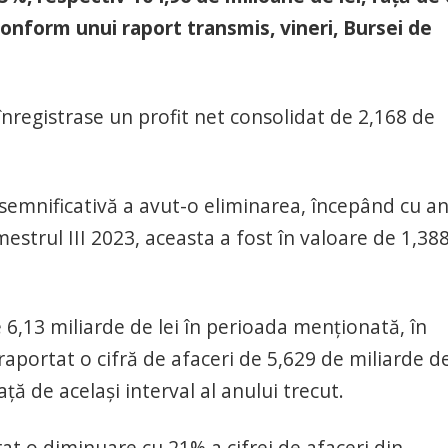
 conform unui raport transmis, vineri, Bursei de
nregistrase un profit net consolidat de 2,168 de
vă semnificativă a avut-o eliminarea, începând cu a
imestrul III 2023, aceasta a fost în valoare de 1,38
 6,13 miliarde de lei în perioada menţionată, în
portat o cifră de afaceri de 5,629 de miliarde de
ţă de acelaşi interval al anului trecut.
t o diminuare cu 21% a cifrei de afaceri din