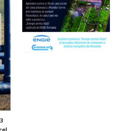
73
cel