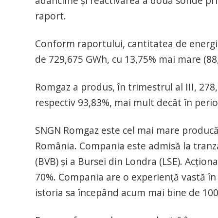
adâncime şi reactivarea a două sonde prin 
raport.
Conform raportului, cantitatea de energie
de 729,675 GWh, cu 13,75% mai mare (88,2
Romgaz a produs, în trimestrul al III, 27
respectiv 93,83%, mai mult decât în perio
SNGN Romgaz este cel mai mare producător
România. Compania este admisă la tranzac
(BVB) şi a Bursei din Londra (LSE). Acţion
70%. Compania are o experienţă vastă în 
istoria sa începând acum mai bine de 100 