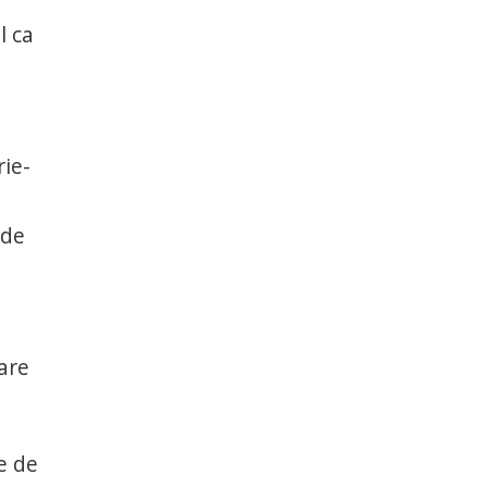
l ca
rie-
 de
mare
e de