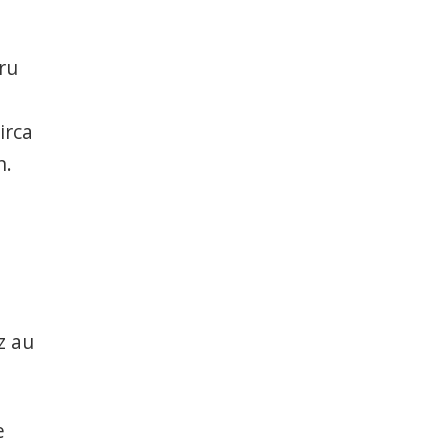
ru
irca
n.
z au
e