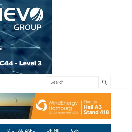
DIGITALIZARE
OPINII
CSR