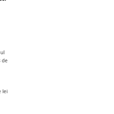
nul
8 de
 lei