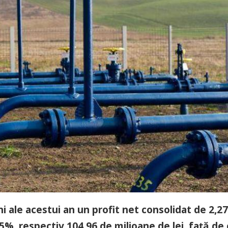
i ale acestui an un profit net consolidat de 2,2
5%, respectiv 104,96 de milioane de lei, faţă de 