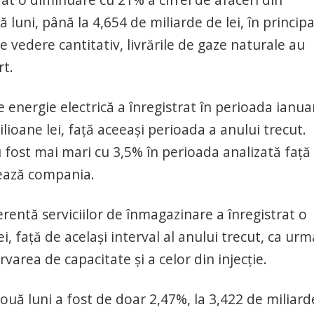
luni, până la 4,654 de miliarde de lei, în principa
e vedere cantitativ, livrările de gaze naturale au
rt.
 energie electrică a înregistrat în perioada ianua
ioane lei, faţă aceeaşi perioada a anului trecut.
au fost mai mari cu 3,5% în perioada analizată faţă
zează compania.
erentă serviciilor de înmagazinare a înregistrat o
i, faţă de acelaşi interval al anului trecut, ca ur
rvarea de capacitate şi a celor din injecţie.
nouă luni a fost de doar 2,47%, la 3,422 de miliard