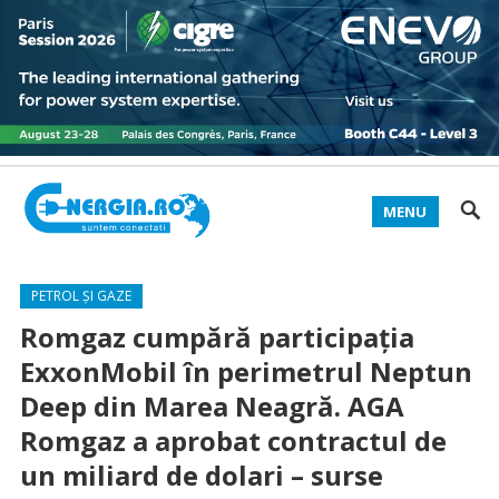
MENU
PETROL ȘI GAZE
Romgaz cumpără participația
ExxonMobil în perimetrul Neptun
Deep din Marea Neagră. AGA
Romgaz a aprobat contractul de
un miliard de dolari – surse