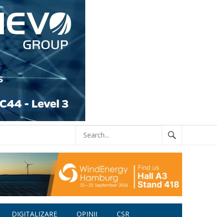
DIGITALIZARE
OPINII
CSR