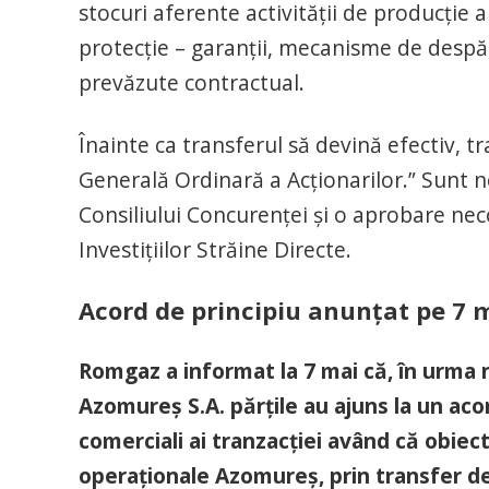
stocuri aferente activităţii de producţie
protecţie – garanţii, mecanisme de despăg
prevăzute contractual.
Înainte ca transferul să devină efectiv, 
Generală Ordinară a Acţionarilor.” Sunt 
Consiliului Concurenţei şi o aprobare ne
Investiţiilor Străine Directe.
Acord de principiu anunțat pe 7 
Romgaz a informat la 7 mai că, în urma n
Azomureș S.A. părțile au ajuns la un acor
comerciali ai tranzacției având că obiec
operaționale Azomureș, prin transfer d