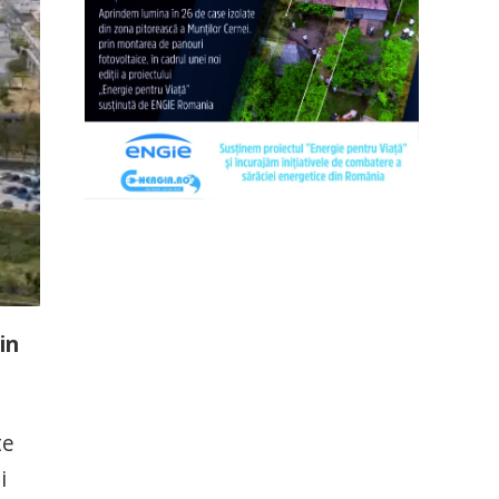
in
te
i