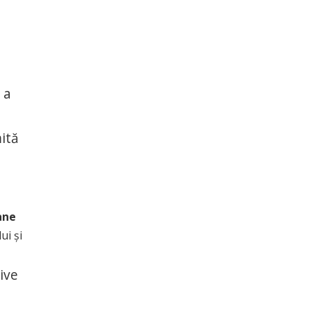
 a
ită
ane
ui și
ive