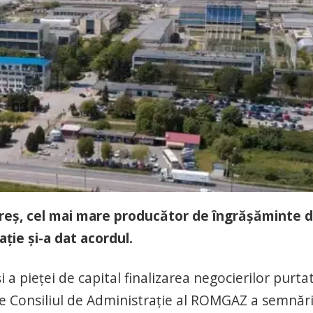
eș, cel mai mare producător de îngrășăminte d
ție și-a dat acordul.
 a pieței de capital finalizarea negocierilor purta
re Consiliul de Administrație al ROMGAZ a semnări