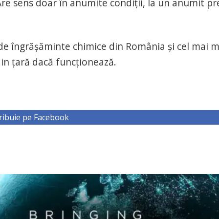
“Are sens doar în anumite condiții, la un anumit pre
e îngrășăminte chimice din România și cel mai 
in țară dacă funcționează.
ribuie pe Facebook