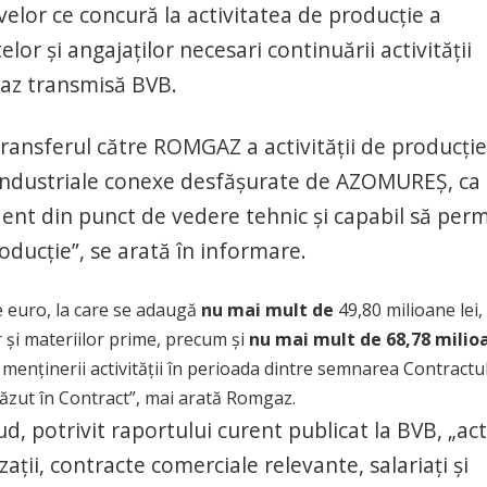
ivelor ce concură la activitatea de producție a
r și angajaților necesari continuării activității
az transmisă BVB.
transferul către ROMGAZ a activității de producție
r industriale conexe desfășurate de AZOMUREȘ, ca
nt din punct de vedere tehnic și capabil să perm
roducție”, se arată în informare.
ne euro, la care se adaugă
nu mai mult de
49,80 milioane lei,
și materiilor prime, precum și
nu mai mult de 68,78 milio
menținerii activității în perioada dintre semnarea Contractul
văzut în Contract”, mai arată Romgaz.
ud, potrivit raportului curent publicat la BVB, „act
aţii, contracte comerciale relevante, salariaţi şi