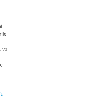
ii
rile
… va
re
ful