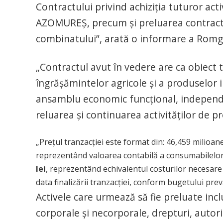
Contractului privind achiziția tuturor act
AZOMUREȘ, precum și preluarea contractelo
combinatului”, arată o informare a Romg
„Contractul avut în vedere are ca obiect 
îngrășămintelor agricole și a produselo
ansamblu economic funcțional, independe
reluarea și continuarea activităților de p
„Prețul tranzacției este format din: 46,459 milioa
reprezentând valoarea contabilă a consumabilelor 
lei
, reprezentând echivalentul costurilor necesare 
data finalizării tranzacției, conform bugetului pre
Activele care urmează să fie preluate incl
corporale şi necorporale, drepturi, autoriz