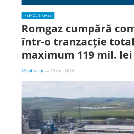
PETROL ȘI GAZE
Romgaz cumpără comb
într-o tranzacție tota
maximum 119 mil. lei
Mihai Nicuț
—
29 mai 2026