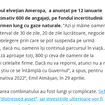
ul elvețian Ameropa, a anunțat pe 12 ianuarie
imativ 600 de angajați, pe fondul incertitudinii
ermen lung cu gaze naturale.
”Azi și mâine oamen
terval de 30 de zile, 20 de zile lucrătoare, negocie
înțelegere prin care se pot suspenda pe urmă
u, dacă nu, oamenii își continuă parcursul în viață
nează aproape toți, 800 și ceva de oameni de la
 celelalte firme. Dacă nu va reporni, atunci nu a 
știu ce se întâmplă cu Guvernul”, a spus, pentru
nativa 2022”, Emil Almășan, în 29 aprilie.
uarea combinatului au fost lungi și complicate.
Șe
tressed asset”, iar investițiile ulterioare vor fi