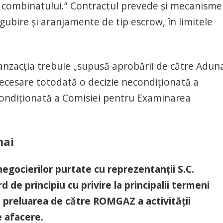
 a combinatului.” Contractul prevede şi mecanisme
ubire şi aranjamente de tip escrow, în limitele
tranzacţia trebuie „supusă aprobării de către Adun
necesare totodată o decizie necondiţionată a
condiţionată a Comisiei pentru Examinarea
mai
egocierilor purtate cu reprezentanții S.C.
d de principiu cu privire la principalii termeni
t preluarea de către ROMGAZ a activității
e afacere.