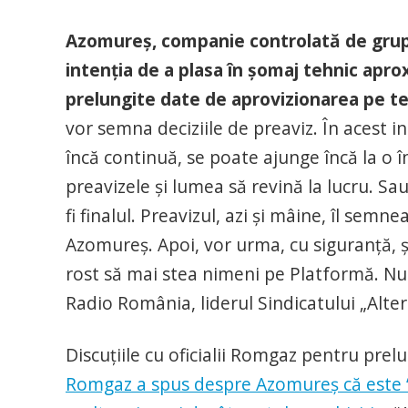
Azomureș, companie controlată de grup
intenția de a plasa în șomaj tehnic aprox
prelungite date de aprovizionarea pe t
vor semna deciziile de preaviz. În acest in
încă continuă, se poate ajunge încă la o 
preavizele și lumea să revină la lucru. Sa
fi finalul. Preavizul, azi și mâine, îl sem
Azomureș. Apoi, vor urma, cu siguranță, și
rost să mai stea nimeni pe Platformă. Nu 
Radio România, liderul Sindicatului „Alter
Discuțiile cu oficialii Romgaz pentru prel
Romgaz a spus despre Azomureș că este “dis