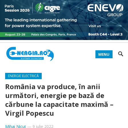
MENU
ENERGIE ELECTRICĂ
România va produce, în anii
următori, energie pe bază de
cărbune la capacitate maximă –
Virgil Popescu
Mihai Nicuț
—
9 iulie 2022