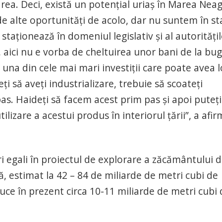
rea. Deci, există un potenţial uriaş în Marea Neag
de alte oportunităţi de acolo, dar nu suntem în st
staţionează în domeniul legislativ şi al autorităţi
aici nu e vorba de cheltuirea unor bani de la bug
ă una din cele mai mari investiţii care poate avea l
 să aveţi industrializare, trebuie să scoateţi
as. Haideţi să facem acest prim pas şi apoi puteţi
lizare a acestui produs în interiorul ţării”, a afir
egali în proiectul de explorare a zăcământului 
estimat la 42 – 84 de miliarde de metri cubi de
ce în prezent circa 10-11 miliarde de metri cubi 