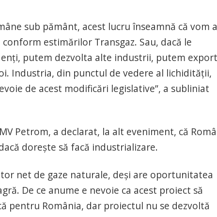
ămâne sub pământ, acest lucru înseamnă că vom 
, conform estimărilor Transgaz. Sau, dacă le
nţi, putem dezvolta alte industrii, putem expor
Industria, din punctul de vedere al lichidităţii,
oie de acest modificări legislative”, a subliniat
OMV Petrom, a declarat, la alt eveniment, că Româ
 dacă doreşte să facă industrializare.
or net de gaze naturale, deşi are oportunitatea
gră. De ce anume e nevoie ca acest proiect să
că pentru România, dar proiectul nu se dezvoltă