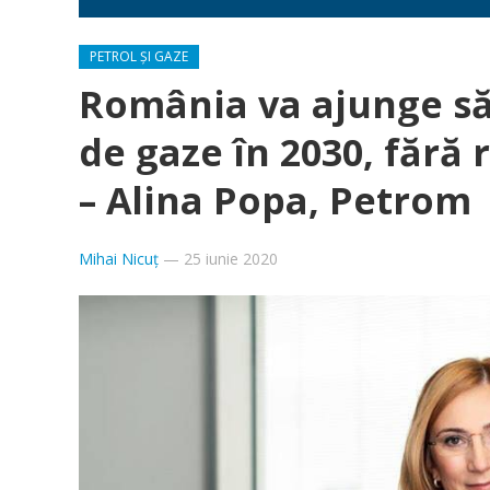
PETROL ȘI GAZE
România va ajunge să
de gaze în 2030, fără
– Alina Popa, Petrom
Mihai Nicuț
—
25 iunie 2020