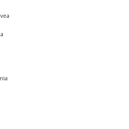
avea
ta
nia