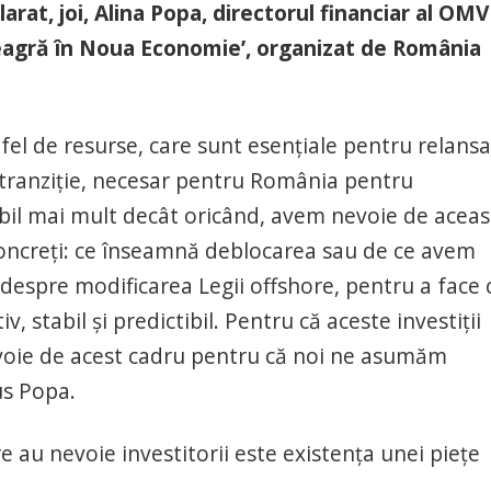
rat, joi, Alina Popa, directorul financiar al OMV
eagră în Noua Economie’, organizat de România
tfel de resurse, care sunt esenţiale pentru relans
 tranziţie, necesar pentru România pentru
il mai mult decât oricând, avem nevoie de aceas
concreţi: ce înseamnă deblocarea sau de ce avem
despre modificarea Legii offshore, pentru a face 
, stabil şi predictibil. Pentru că aceste investiţii
voie de acest cadru pentru că noi ne asumăm
pus Popa.
re au nevoie investitorii este existenţa unei pieţe