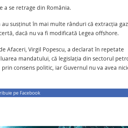
de a se retrage din România.
au susţinut în mai multe rânduri că extracţia gaz
ertă, dacă nu va fi modificată Legea offshore.
de Afaceri, Virgil Popescu, a declarat în repetate
uarea mandatului, că legislaţia din sectorul petro
prin consens politic, iar Guvernul nu va avea nici
ribuie pe Facebook