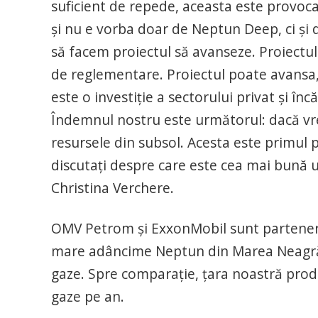
suficient de repede, aceasta este provoca
şi nu e vorba doar de Neptun Deep, ci şi 
să facem proiectul să avanseze. Proiectul 
de reglementare. Proiectul poate avansa, 
este o investiţie a sectorului privat şi înc
Îndemnul nostru este următorul: dacă vreţi
resursele din subsol. Acesta este primul p
discutaţi despre care este cea mai bună uti
Christina Verchere.
OMV Petrom şi ExxonMobil sunt parteneri 
mare adâncime Neptun din Marea Neagră, 
gaze. Spre comparaţie, ţara noastră produ
gaze pe an.