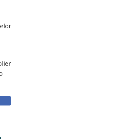
elor
lier
o