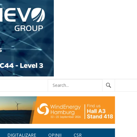
DIGITALIZARE
OPINII
CSR