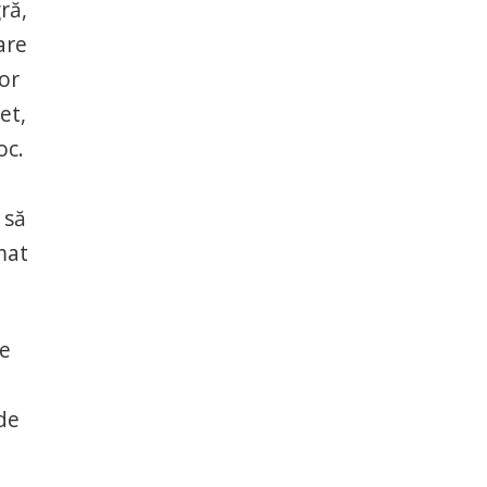
ră,
are
lor
et,
oc.
 să
mat
de
de