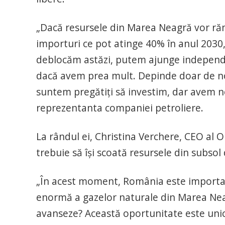
„Dacă resursele din Marea Neagră vor r
importuri ce pot atinge 40% în anul 2030
deblocăm astăzi, putem ajunge independe
dacă avem prea mult. Depinde doar de noi. 
suntem pregătiţi să investim, dar avem nev
reprezentanta companiei petroliere.
La rândul ei, Christina Verchere, CEO al 
trebuie să îşi scoată resursele din subsol
„În acest moment, România este importat
enormă a gazelor naturale din Marea Nea
avanseze? Această oportunitate este uni