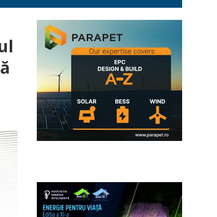
ul
ră