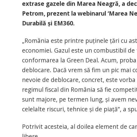
extrase gazele din Marea Neagră, a decla
Petrom, prezent la webinarul ‘Marea N
Durabilă şi EM360.
„România este printre puţinele ţări cu as
economiei. Gazul este un combustibil de
conformarea la Green Deal. Acum, probab
deblocare. Dacă vrem să fim un pic mai 
nevoie de deblocare, concret, este vorba 
regimul fiscal din România să fie competitiv
sunt majore, pe termen lung, şi avem ne
celelalte riscuri, tehnice şi de piaţă”, a s
Potrivit acesteia, al doilea element de ca
libere.