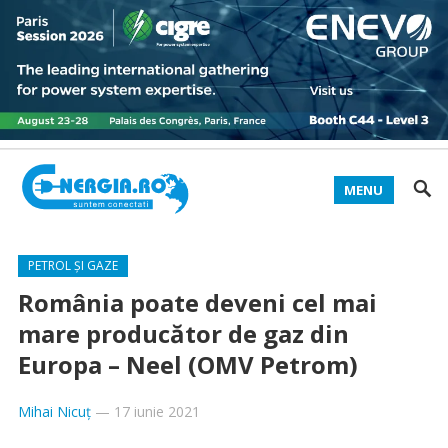
MENU
PETROL ȘI GAZE
România poate deveni cel mai
mare producător de gaz din
Europa – Neel (OMV Petrom)
Mihai Nicuț
—
17 iunie 2021