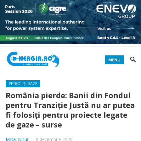
MENU
PETROL ȘI GAZE
România pierde: Banii din Fondul
pentru Tranziție Justă nu ar putea
fi folosiți pentru proiecte legate
de gaze – surse
Mihai Nicuț
—
9 decembrie 2020