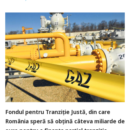
Fondul pentru Tranziție Justă, din care
România speră să obțină câteva miliarde de