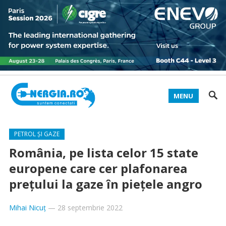
MENU
PETROL ȘI GAZE
România, pe lista celor 15 state
europene care cer plafonarea
prețului la gaze în piețele angro
Mihai Nicuț
—
28 septembrie 2022