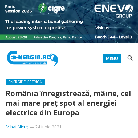
MENU
ENERGIE ELECTRICĂ
România înregistrează, mâine, cel
mai mare preț spot al energiei
electrice din Europa
Mihai Nicuț
—
24 iunie 2021