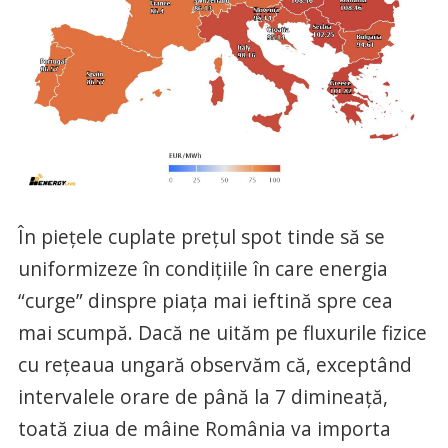
În piețele cuplate prețul spot tinde să se
uniformizeze în condițiile în care energia
“curge” dinspre piața mai ieftină spre cea
mai scumpă. Dacă ne uităm pe fluxurile fizice
cu rețeaua ungară observăm că, exceptând
intervalele orare de până la 7 dimineață,
toată ziua de mâine România va importa