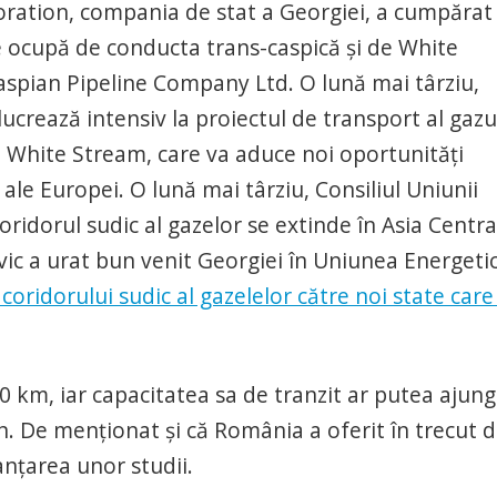
oration, compania de stat a Georgiei, a cumpărat
se ocupă de conducta trans-caspică şi de White
spian Pipeline Company Ltd. O lună mai târziu,
lucrează intensiv la proiectul de transport al gazu
 White Stream, care va aduce noi oportunităţi
 ale Europei. O lună mai târziu, Consiliul Uniunii
ridorul sudic al gazelor se extinde în Asia Centra
vic a urat bun venit Georgiei în Uniunea Energetic
coridorului sudic al gazelelor către noi state care
 km, iar capacitatea sa de tranzit ar putea ajun
n. De menţionat şi că România a oferit în trecut 
nţarea unor studii.