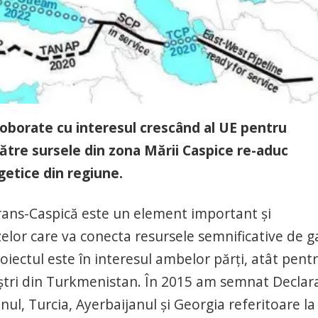
roborate cu interesul crescând al UE pentru
către sursele din zona Mării Caspice re-aduc
getice din regiune.
ans-Caspică este un element important şi
elor care va conecta resursele semnificative de g
oiectul este în interesul ambelor părţi, atât pent
oştri din Turkmenistan. În 2015 am semnat Declar
l, Turcia, Ayerbaijanul şi Georgia referitoare la