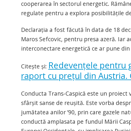
cooperarea în sectorul energetic. Rămâne
regulate pentru a explora posibilităţile d
Declaraţia a fost făcută în data de 18 d
Maros Sefcovic, pentru presa azeră. Iar 
interconectare energetică ce ar pune di
Redevenţele pentru ga
Citeşte şi:
raport cu preţul din Austria.
Conducta Trans-Caspică este un proiect v
sfârşit sanse de reuşită. Este vorba desp
jumătatea anilor ’90, prin care gazele na
conductă amplasata pe fundul Mării Caspic
Europei Occidentale, cu implicarea Rusiei ş