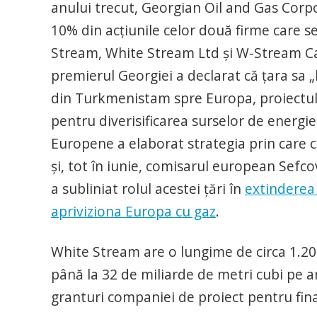
anului trecut, Georgian Oil and Gas Corp
10% din acţiunile celor două firme care 
Stream, White Stream Ltd şi W-Stream Ca
premierul Georgiei a declarat că ţara sa „
din Turkmenistam spre Europa, proiectul
pentru diverisificarea surselor de energie
Europene a elaborat strategia prin care co
şi, tot în iunie, comisarul european Sefco
a subliniat rolul acestei ţări în
extinderea 
apriviziona Europa cu gaz
.
White Stream are o lungime de circa 1.200
până la 32 de miliarde de metri cubi pe a
granturi companiei de proiect pentru fina