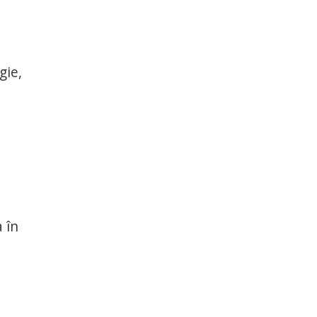
gie,
 în