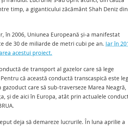
, între timp, a giganticului zăcământ Shah Deniz din
or, în 2006, Uniunea Europeană şi-a manifestat
te de 30 de miliarde de metri cubi pe an.
Iar în 20
rea acestui proiect.
onductă de transport al gazelor care să lege
e? Pentru că această conductă transcaspică este le
n gazoduct care să sub-traverseze Marea Neagră,
a, şi de aici în Europa, atât prin actualele conduc
 BRUA.
eput deja să demareze lucrurile. În luna aprilie a