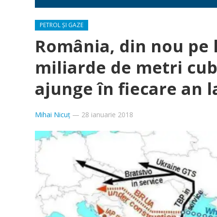
PETROL ȘI GAZE
România, din nou pe 
miliarde de metri cub
ajunge în fiecare an 
Mihai Nicuț
—
28 ianuarie 2018