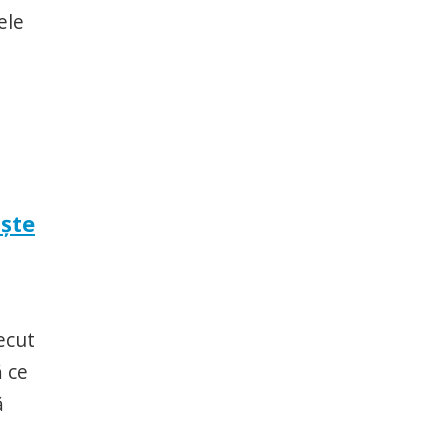
ele
aşte
ecut
ă ce
ă