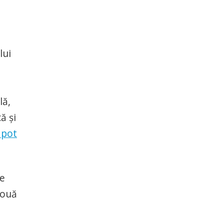
lui
lă,
ă şi
 pot
ge
două