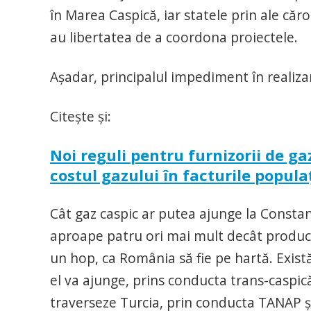
în Marea Caspică, iar statele prin ale căr
au libertatea de a coordona proiectele.
Aşadar, principalul impediment în realiza
Citeşte şi:
Noi reguli pentru furnizorii de 
costul gazului în facturile popula
Cât gaz caspic ar putea ajunge la Constan
aproape patru ori mai mult decât produce
un hop, ca România să fie pe hartă. Exis
el va ajunge, prins conducta trans-caspică, 
traverseze Turcia, prin conducta TANAP ş