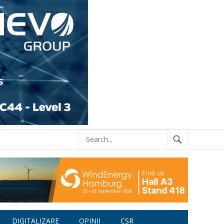
DIGITALIZARE
OPINII
CSR