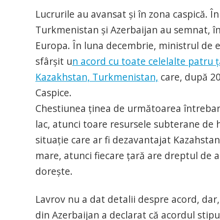
Lucrurile au avansat şi în zona caspică. În 
Turkmenistan şi Azerbaijan au semnat, în
Europa. În luna decembrie, ministrul de e
sfârşit u
n acord cu toate celelalte patru ţ
Kazakhstan, Turkmenistan,
care, după 20 
Caspice.
Chestiunea ţinea de următoarea întrebar
lac, atunci toare resursele subterane de hi
situaţie care ar fi dezavantajat Kazahstan
mare, atunci fiecare ţară are dreptul de
doreşte.
Lavrov nu a dat detalii despre acord, dar
din Azerbaijan a declarat că acordul stip