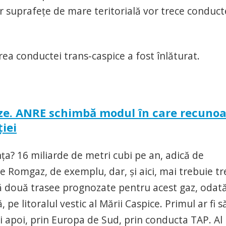
or suprafeţe de mare teritorială vor trece conduct
rea conductei trans-caspice a fost înlăturat.
gaze. ANRE schimbă modul în care recuno
ţiei
ţa? 16 miliarde de metri cubi pe an, adică de
 Romgaz, de exemplu, dar, şi aici, mai trebuie tr
tă două trasee prognozate pentru acest gaz, odat
pe litoralul vestic al Mării Caspice. Primul ar fi s
i apoi, prin Europa de Sud, prin conducta TAP. Al