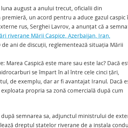
luna august a anului trecut, oficialii din
 premieră, un acord pentru a aduce gazul caspic 
xterne rus, Serghei Lavrov, a anunţat că a semna
ări riverane Mării Caspice, Azerbaijan, Iran,
de ani de discuţii, reglementează situaţia Mării
e: Marea Caspică este mare sau este lac? Dacă es
drocarburi se împart în al între cele cinci ţări,
tul, de exemplu, dar ar fi avantajat Iranul. Dacă e
 a exploata propria sa zonă comercială după cum
, după semnarea sa, adjunctul ministrului de ext
ulează dreptul statelor riverane de a instala cond