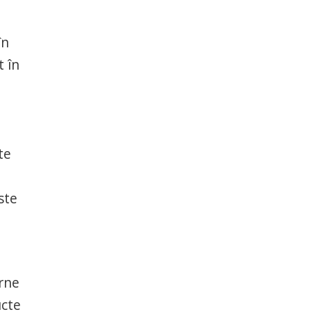
în
t în
te
ste
erne
ucte