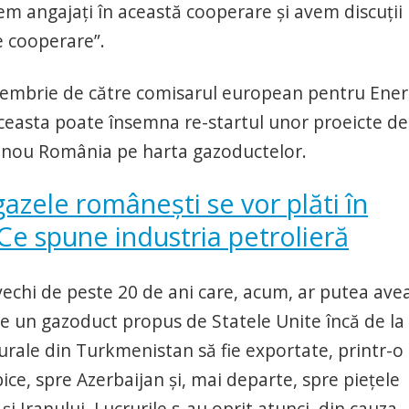
m angajaţi în această cooperare şi avem discuţii
e cooperare”.
ecembrie de către comisarul european pentru Ener
aceasta poate însemna re-startul unor proeicte de
n nou România pe harta gazoductelor.
zele româneşti se vor plăti în
 Ce spune industria petrolieră
echi de peste 20 de ani care, acum, ar putea avea
re un gazoduct propus de Statele Unite încă de la
turale din Turkmenistan să fie exportate, printr-o
e, spre Azerbaijan şi, mai departe, spre pieţele
i Iranului. Lucrurile s-au oprit atunci, din cauza