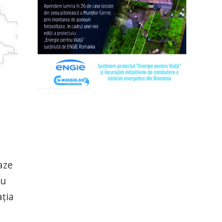
aze
ru
aţia