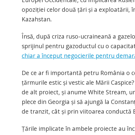
opoziţiei celor două ţări şi a exploatării
Kazahstan.
Însă, după criza ruso-ucraineană a gazel
sprijinul pentru gazoductul cu o capacita
chiar a început negocierile pentru demara
De ce ar fi importantă petru România o c
ţărmurile estic şi vestic ale Mării Caspic
de alt proiect, şi anume White Stream, u
plece din Georgia şi să ajungă la Constanţ
de tranzit, cât şi prin viitoarea conductă
Ţările implicate în ambele proiecte au înc