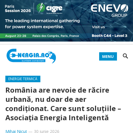
MENU
ENERGIE TERMICĂ
România are nevoie de răcire
urbană, nu doar de aer
condiționat. Care sunt soluțiile –
Asociația Energia Inteligentă
Mihai Nicuț
—
30 iunie 2026