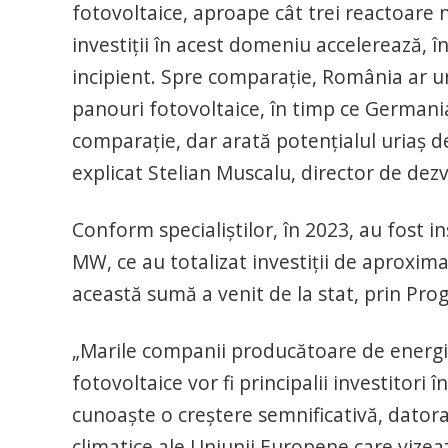
fotovoltaice, aproape cât trei reactoare 
investiţii în acest domeniu accelerează, în
incipient. Spre comparaţie, România ar ur
panouri fotovoltaice, în timp ce Germania
comparaţie, dar arată potenţialul uriaş 
explicat Stelian Muscalu, director de dezv
Conform specialiştilor, în 2023, au fost i
MW, ce au totalizat investiţii de aproxima
această sumă a venit de la stat, prin Pro
„Marile companii producătoare de energie, 
fotovoltaice vor fi principalii investitori
cunoaşte o creştere semnificativă, datora
climatice ale Uniunii Europene care vizea