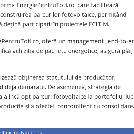
tforma EnergiePentruToti.ro, care facilitează
u construirea parcurilor fotovoltaice, permiţând
ă deţină participaţii în proiectele ECITIM.
ePentruToti.ro, oferă un management „end-to-e
lifică achiziţia de pachete energetice, asigură plăţi
izează obţinerea statutului de producător,
ind deja demarate. De asemenea, strategia de
 a încă opt parcuri fotovoltaice la portofoliu, luc
producţie şi a ofertei, concomitent cu consolidare
ribuie pe Facebook