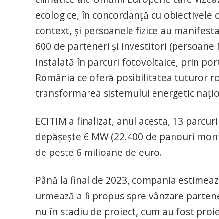
ecologice, în concordanţă cu obiectivele c
context, şi persoanele fizice au manifest
600 de parteneri şi investitori (persoane 
instalată în parcuri fotovoltaice, prin po
România ce oferă posibilitatea tuturor rom
transformarea sistemului energetic naţion
ECITIM a finalizat, anul acesta, 13 parcur
depăşeşte 6 MW (22.400 de panouri montat
de peste 6 milioane de euro.
Până la final de 2023, compania estimează 
urmează a fi propus spre vânzare partene
nu în stadiu de proiect, cum au fost proiec