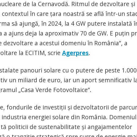
nucleare de la Cernavodă. Ritmul de dezvoltare şi
 contextul în care ţara noastră se află într-un sta
ma să ajungă, în 2024, la 4 GW putere instalată î
 a ajuns deja la aproximativ 70 de GW. E puţin pr
de dezvoltare a acestui domeniu în România”, a
oltare la ECITIM, scrie
Agerpres
.
nstalate panouri solare cu o putere de peste 1.000
tiv un miliard de euro, iar un aport semnificativ l
gramul „Casa Verde Fotovoltaice”.
fondurile de investiţii şi dezvoltatorii de parcur
 în industria energiei solare din România. Domeniul
tă politicii de sustenabilitate şi angajamentelor
ză o tranziţie strategică spre surse de energie ma