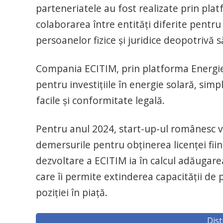
parteneriatele au fost realizate prin pla
colaborarea între entităţi diferite pentr
persoanelor fizice şi juridice deopotrivă s
Compania ECITIM, prin platforma Energi
pentru investiţiile în energie solară, simp
facile şi conformitate legală.
Pentru anul 2024, start-up-ul românesc v
demersurile pentru obţinerea licenţei fi
dezvoltare a ECITIM ia în calcul adăugarea
care îi permite extinderea capacităţii de 
poziţiei în piaţă.
Dist