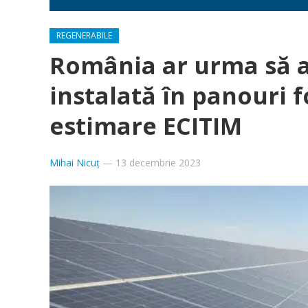
REGENERABILE
România ar urma să a
instalată în panouri f
estimare ECITIM
Mihai Nicuț
—
13 decembrie 2023