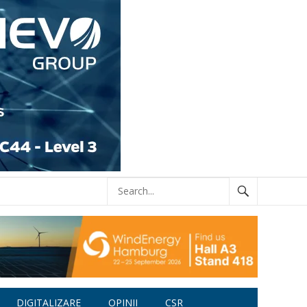
DIGITALIZARE
OPINII
CSR