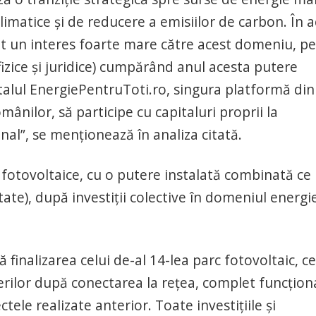
limatice şi de reducere a emisiilor de carbon. În a
at un interes foarte mare către acest domeniu, p
fizice şi juridice) cumpărând anul acesta putere
rtalul EnergiePentruToti.ro, singura platformă din
ânilor, să participe cu capitaluri proprii la
al”, se menţionează în analiza citată.
i fotovoltaice, cu o putere instalată combinată ce
e), după investiţii colective în domeniul energie
finalizarea celui de-al 14-lea parc fotovoltaic, ce
rilor după conectarea la reţea, complet funcţiona
tele realizate anterior. Toate investiţiile şi