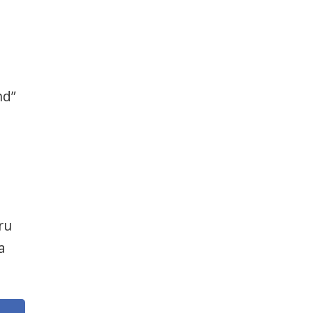
nd”
ru
a