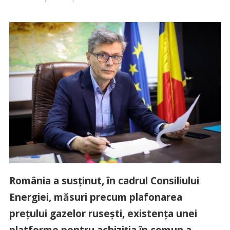
România a susţinut, în cadrul Consiliului
Energiei, măsuri precum plafonarea
preţului gazelor ruseşti, existenţa unei
platforme pentru achiziţia în comun a