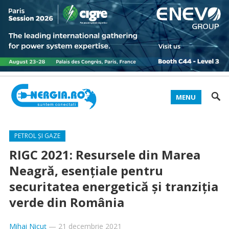
MENU
PETROL ȘI GAZE
RIGC 2021: Resursele din Marea
Neagră, esențiale pentru
securitatea energetică și tranziția
verde din România
Mihai Nicuț
—
21 decembrie 2021