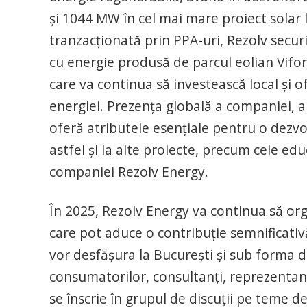
și 1044 MW în cel mai mare proiect solar 
tranzacționată prin PPA-uri, Rezolv secu
cu energie produsă de parcul eolian Vifo
care va continua să investească local și o
energiei. Prezența globală a companiei, a
oferă atributele esențiale pentru o dezv
astfel și la alte proiecte, precum cele ed
companiei Rezolv Energy.
În 2025, Rezolv Energy va continua să orga
care pot aduce o contribuție semnificativă
vor desfășura la București și sub forma de
consumatorilor, consultanți, reprezentanți
se înscrie în grupul de discuții pe teme d