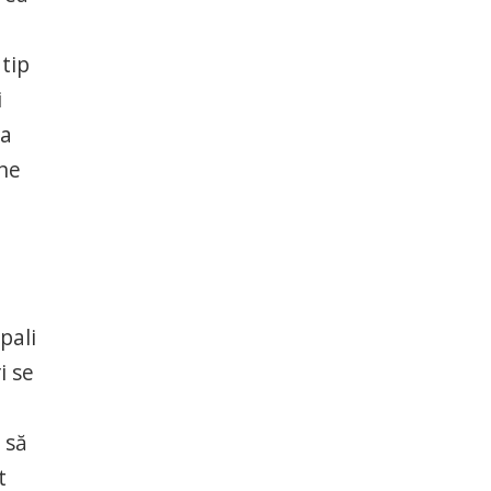
tip
i
 a
 ne
pali
i se
 să
t