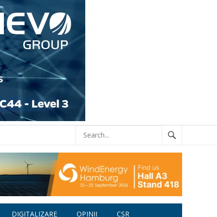
DIGITALIZARE
OPINII
CSR