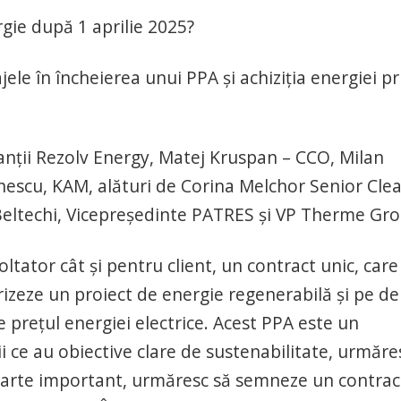
ie după 1 aprilie 2025?
 în încheierea unui PPA și achiziția energiei pr
anții Rezolv Energy, Matej Kruspan – CCO, Milan
nescu, KAM, alături de Corina Melchor Senior Cle
 Beltechi, Vicepreședinte PATRES și VP Therme Gr
tator cât și pentru client, un contract unic, care
rizeze un proiect de energie regenerabilă și pe de
e prețul energiei electrice. Acest PPA este un
 ce au obiective clare de sustenabilitate, urmăre
foarte important, urmăresc să semneze un contrac