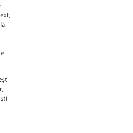
e
ext,
lă
de
ești
r,
știi