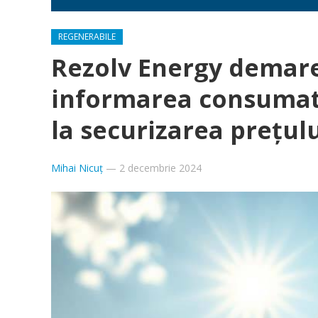
REGENERABILE
Rezolv Energy demare
informarea consumator
la securizarea prețul
Mihai Nicuț
—
2 decembrie 2024