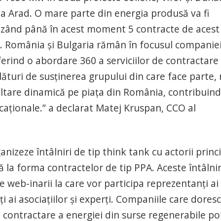
la Arad. O mare parte din energia produsă va fi
rizând până în acest moment 5 contracte de acest 
r. România și Bulgaria rămân în focusul companie
ferind o abordare 360 a serviciilor de contractare
lături de susținerea grupului din care face parte,
oltare dinamică pe piața din România, contribuind
ucaționale.” a declarat Matej Kruspan, CCO al
nizeze întâlniri de tip think tank cu actorii princi
 la forma contractelor de tip PPA. Aceste întâlnir
 web-inarii la care vor participa reprezentanți ai
 ai asociațiilor și experți. Companiile care doresc
e contractare a energiei din surse regenerabile po