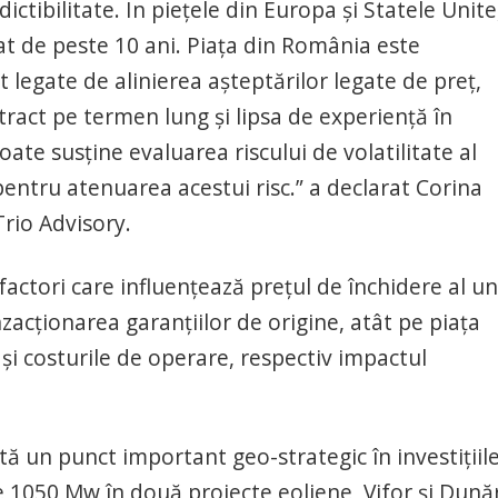
ctibilitate. În piețele din Europa și Statele Unite
tat de peste 10 ani. Piața din România este
 legate de alinierea așteptărilor legate de preț,
ntract pe termen lung și lipsa de experiență în
te susține evaluarea riscului de volatilitate al
entru atenuarea acestui risc.” a declarat Corina
rio Advisory.
 factori care influențează prețul de închidere al un
nzacționarea garanțiilor de origine, atât pe piața
 și costurile de operare, respectiv impactul
 un punct important geo-strategic în investițiile
e 1050 Mw în două proiecte eoliene, Vifor și Dună