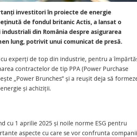
tanți investitori în proiecte de energie
ținută de fondul britanic Actis, a lansat o
i industriali din România despre asigurarea
rmen lung, potrivit unui comunicat de presă.
ne cu experți de top din industrie, pentru a împărtă
mnarea contractelor de tip PPA (Power Purchase
ște „Power Brunches” și a reușit deja să formez
nergie și achiziții.
ând cu 1 aprilie 2025 și noile norme ESG pentru
rtante aspecte cu care se vor confrunta companii