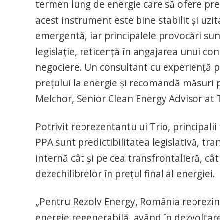
termen lung de energie care să ofere predi
acest instrument este bine stabilit și uzi
emergentă, iar principalele provocări sunt
legislație, reticență în angajarea unui co
negociere. Un consultant cu experiență poa
prețului la energie și recomandă măsuri p
Melchor, Senior Clean Energy Advisor at T
Potrivit reprezentantului Trio, principalii
PPA sunt predictibilitatea legislativă, tra
internă cât și pe cea transfrontalieră, cât
dezechilibrelor în prețul final al energiei.
„Pentru Rezolv Energy, România reprezintă
energie regenerabilă, având în dezvoltar