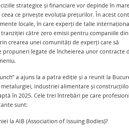
ziile strategice și financiare vor depinde în mar
 ceea ce privește evoluția prețurilor. În acest cont
ente locale, în care experți de talie internaționa
tranziției către zero emisii pentru companiile din
rin crearea unei comunități de experți care să
de propuneri legate de încheierea unor contracte 
omeniu.
ch” a ajuns la a patra ediție și a reunit la Bucur
etalurgiei, industriei alimentare și construcțiilo
ptă în 2025. Cele trei întrebări pe care profesioni
tante sunt:
la AIB (Association of Issuing Bodies)?