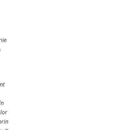
nie
s
nt
în
ilor
prin