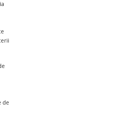
ia
te
erii
de
e de