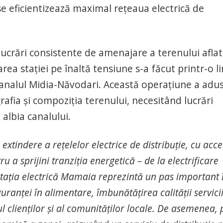
se eficientizează maximal rețeaua electrică de
lucrări consistente de amenajare a terenului aflat
ea stației pe înaltă tensiune s-a făcut printr-o li
analul Midia-Năvodari. Această operațiune a adu
afia și compoziția terenului, necesitând lucrări
 albia canalului.
tindere a rețelelor electrice de distribuție, cu acce
ntru a sprijini tranziția energetică – de la electrificare
tația electrică Mamaia reprezintă un pas important 
uranței în alimentare, îmbunătățirea calității servici
iul clienților și al comunităților locale. De asemenea, 