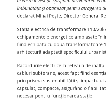
această investiție sprijinim dezvoltarea eco
îmbunătățit și optimizat pentru atragerea de n
declarat Mihai Pește, Director General Re
Stația electrică de transformare 110/20kV
echipamentele energetice amplasate în in
fiind echipată cu două transformatoare 
arhitectură adaptată specificului urbanisti
Racordurile electrice la rețeaua de înaltă
cabluri subterane, acest fapt fiind esențial
prin prisma sustenabilității și impactului
capsulat, compacte, asigurând o fiabilitate
necesar pentru funcționarea stației.