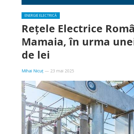
ENERGIE ELECTRICĂ
Rețele Electrice Rom
Mamaia, în urma unei 
de lei
Mihai Nicuț
—
23 mai 2025