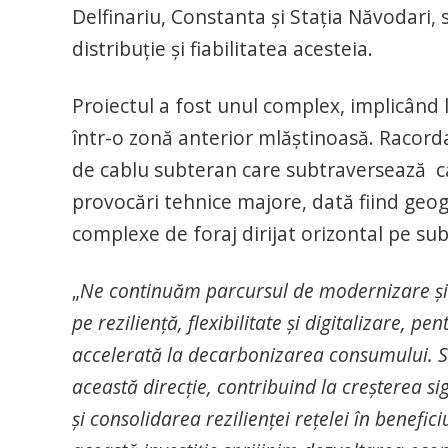
Delfinariu, Constanta și Stația Năvodari, 
distribuție și fiabilitatea acesteia.
Proiectul a fost unul complex, implicând 
într-o zonă anterior mlăștinoasă. Racordar
de cablu subteran care subtraversează c
provocări tehnice majore, dată fiind geogr
complexe de foraj dirijat orizontal pe sub
„
Ne continuăm parcursul de modernizare și ex
pe reziliență, flexibilitate și digitalizare, pe
accelerată la decarbonizarea consumului. S
această direcție, contribuind la creșterea sig
și consolidarea rezilienței rețelei în benefic