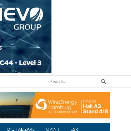
DIGITALIZARE
OPINII
CSR