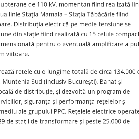
e subterane de 110 kV, momentan fiind realizată lin
ua linie Stația Mamaia – Stația Tăbăcărie fiind
oare. Distribuția electrică pe medie tensiune se
iune din stație fiind realizată cu 15 celule compac
dimensionată pentru o eventuală amplificare a put
m viitoare.
ează rețele cu o lungime totală de circa 134.000 
i: Muntenia Sud (inclusiv București), Banat și
cală de distribuție, și dezvoltă un program de
rviciilor, siguranța și performanța rețelelor și
ediu ale grupului PPC. Rețelele electrice operat
9 de stații de transformare și peste 25.000 de