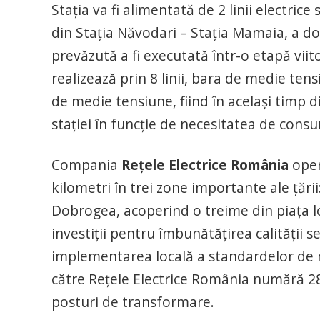
Stația va fi alimentată de 2 linii electric
din Stația Năvodari – Stația Mamaia, a do
prevăzută a fi executată într-o etapă viit
realizează prin 8 linii, bara de medie tens
de medie tensiune, fiind în același timp 
stației în funcție de necesitatea de consu
Compania
Rețele Electrice România
oper
kilometri în trei zone importante ale țări
Dobrogea, acoperind o treime din piața lo
investiții pentru îmbunătățirea calității se
implementarea locală a standardelor de m
către Rețele Electrice România numără 28
posturi de transformare.