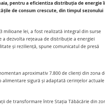
ia, pentru a eficientiza distribuția de energie î
tățile de consum crescute, din timpul sezonului
3 milioane lei, a fost realizată integral din surse
e a dezvolta rețeaua de distribuție a energiei
alitate și reziliență, spune comunicatul de presă
momentan aproximativ 7.800 de clienți din zona d
o alimentare sigură și adaptată cerințelor actuale
ții de transformare între Stația Tăbăcărie din zo