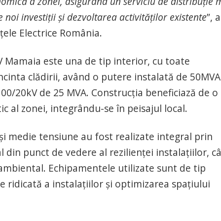
nomică a zonei, asigurând un serviciu de distribuție 
oi investiții și dezvoltarea activităților existente
”, a
țele Electrice România.
 Mamaia este una de tip interior, cu toate
cinta clădirii, având o putere instalată de 50MVA
100/20kV de 25 MVA. Construcția beneficiază de o
c al zonei, integrându-se în peisajul local.
 și medie tensiune au fost realizate integral prin
 din punct de vedere al rezilienței instalațiilor, câ
 ambiental. Echipamentele utilizate sunt de tip
 ridicată a instalațiilor și optimizarea spațiului