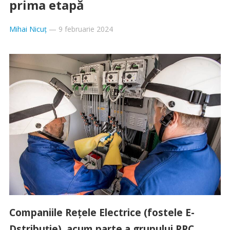
prima etapă
Mihai Nicuț
—
9 februarie 2024
Companiile Rețele Electrice (fostele E-
Dstribuție), acum parte a grupului PPC