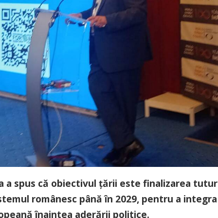
a spus că obiectivul țării este finalizarea tutu
sistemul românesc până în 2029, pentru a integra
peană înaintea aderării politice.