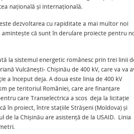
cea națională și internațională.
este dezvoltarea cu rapiditate a mai multor noi
 amintește că sunt în derulare proiecte pentru n
ă la sistemul energetic românesc prin trei linii d
eriană Vulcăneşti- Chişinău de 400 kV, care va va 
ție a început deja. A doua este linia de 400 kV
km pe teritoriul României, care are finanțare
tru care Transelectrica a scos deja la licitație
ă în proiect, între stațiile Strășeni (Moldova) și
l de la Chișinău are asistență de la USAID. Linia
metri.