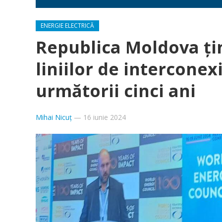
ENERGIE ELECTRICĂ
Republica Moldova țin
liniilor de intercone
următorii cinci ani
Mihai Nicuț
—
16 iunie 2024