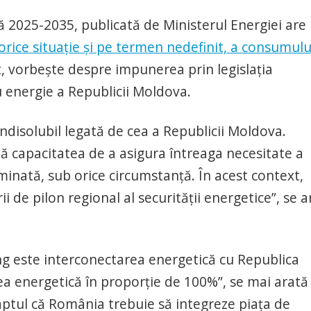
ă 2025-2035, publicată de Ministerul Energiei are
 orice situație și pe termen nedefinit, a consumulu
t, vorbește despre impunerea prin legislația
 energie a Republicii Moldova.
ndisolubil legată de cea a Republicii Moldova.
bă capacitatea de a asigura întreaga necesitate a
inată, sub orice circumstanță. În acest context,
i de pilon regional al securității energetice”, se a
g este interconectarea energetică cu Republica
a energetică în proporție de 100%”, se mai arată 
ptul că România trebuie să integreze piața de