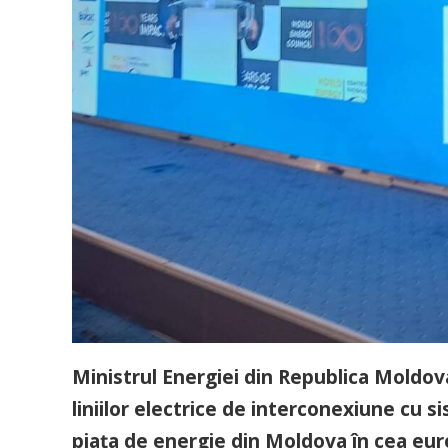
Ministrul Energiei din Republica Moldova 
liniilor electrice de interconexiune cu 
piața de energie din Moldova în cea euro