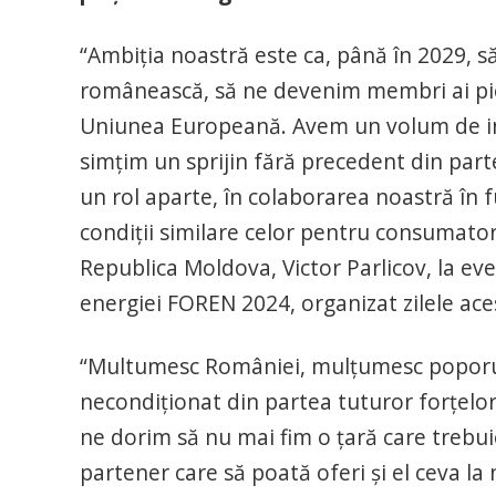
“Ambiția noastră este ca, până în 2029, să
românească, să ne devenim membri ai pie
Uniunea Europeană. Avem un volum de inv
simțim un sprijin fără precedent din part
un rol aparte, în colaborarea noastră în
condiții similare celor pentru consumator
Republica Moldova, Victor Parlicov, la ev
energiei FOREN 2024, organizat zilele a
“Multumesc României, mulțumesc poporul
necondiționat din partea tuturor forțelo
ne dorim să nu mai fim o țară care trebui
partener care să poată oferi și el ceva la