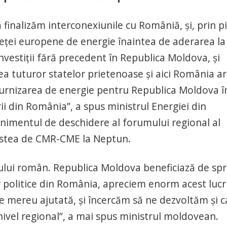
 finalizăm interconexiunile cu Româniă, și, prin p
ței europene de energie înaintea de aderarea la
estiții fără precedent în Republica Moldova, și
ea tuturor statelor prietenoase și aici România a
 furnizarea de energie pentru Republica Moldova î
ii din România”, a spus ministrul Energiei din
enimentul de deschidere al forumului regional al
cestea de CMR-CME la Neptun.
ui român. Republica Moldova beneficiază de spri
r politice din România, apreciem enorm acest lucr
e mereu ajutată, și încercăm să ne dezvoltăm și c
 nivel regional”, a mai spus ministrul moldovean.