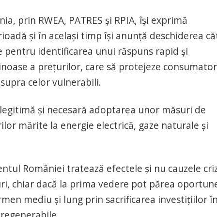
nia, prin RWEA, PATRES și RPIA, își exprimă
rioadă și în același timp își anunță deschiderea că
e pentru identificarea unui răspuns rapid și
inoase a prețurilor, care să protejeze consumator
 asupra celor vulnerabili.
 legitimă și necesară adoptarea unor măsuri de
lor mărite la energie electrică, gaze naturale și
tul României tratează efectele și nu cauzele cri
ri, chiar dacă la prima vedere pot părea oportun
men mediu și lung prin sacrificarea investițiilor î
 regenerabile.