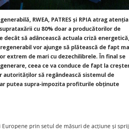
regenerabilă, RWEA, PATRES și RPIA atrag atenția
 suprataxării cu 80% doar a producătorilor de
e decât să adâncească actuala criză energetică,
n regenerabil vor ajunge să plătească de fapt ma
or extrem de mari cu dezechilibrele. În final se
e generare, ceea ce va conduce de fapt la crește
cer autorităților să regândească sistemul de
-ar putea supra-impozita profiturile obținute
Europene prin setul de măsuri de acțiune și spriji