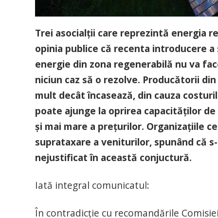
Trei asocialții care reprezintă energia 
opinia publice că recenta introducere a
energie din zona regenerabilă nu va fac
niciun caz să o rezolve. Producătorii di
mult decât încasează, din cauza costuril
poate ajunge la oprirea capacităților d
și mai mare a prețurilor. Organizațiile 
suprataxare a veniturilor, spunând că s
nejustificat în această conjuctură.
Iată integral comunicatul:
În contradicție cu recomandările Comisiei 