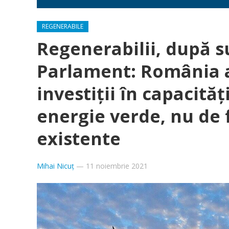
REGENERABILE
Regenerabilii, după 
Parlament: România a
investiții în capacită
energie verde, nu de 
existente
Mihai Nicuț
—
11 noiembrie 2021