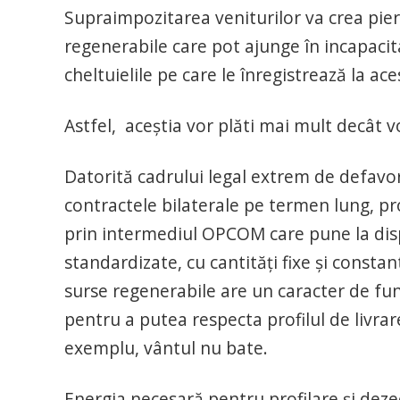
Supraimpozitarea veniturilor va crea pie
regenerabile care pot ajunge în incapacita
cheltuielile pe care le înregistrează la a
Astfel, aceștia vor plăti mai mult decât v
Datorită cadrului legal extrem de defavor
contractele bilaterale pe termen lung, p
prin intermediul OPCOM care pune la dis
standardizate, cu cantități fixe și consta
surse regenerabile are un caracter de func
pentru a putea respecta profilul de livra
exemplu, vântul nu bate.
Energia necesară pentru profilare și deze