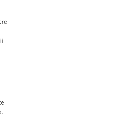
tre
ii
zei
e,
n