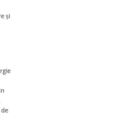
e și
rgie
in
,
, de