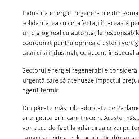
Industria energiei regenerabile din Româ
solidaritatea cu cei afectați în această pe
un dialog real cu autoritățile responsabil
coordonat pentru oprirea creșterii vertig
casnici și industriali, cu accent în special
Sectorul energiei regenerabile consideră
urgență care să atenueze impactul prețuri
agent termic.
Din păcate măsurile adoptate de Parlamen
energetice prin care trecem. Aceste măsu
vor duce de fapt la adâncirea crizei pe ter
capacitați viitoare de producție din surse