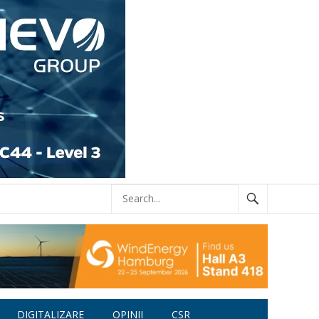
DIGITALIZARE
OPINII
CSR