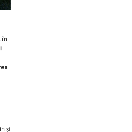
 în
i
rea
n și