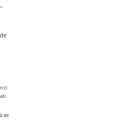
 –
 de
erzi
ati
ă de