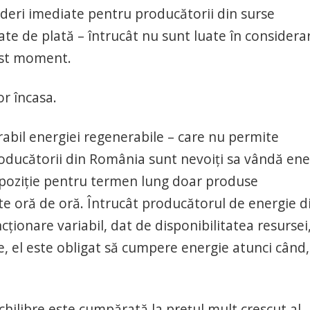
rderi imediate pentru producătorii din surse
te de plată – întrucât nu sunt luate în considerar
cest moment.
or încasa.
abil energiei regenerabile – care nu permite
roducătorii din România sunt nevoiți sa vândă ene
poziție pentru termen lung doar produse
nte oră de oră. Întrucât producătorul de energie d
ționare variabil, dat de disponibilitatea resursei
re, el este obligat să cumpere energie atunci când
chilibre este cumpărată la prețul mult crescut al