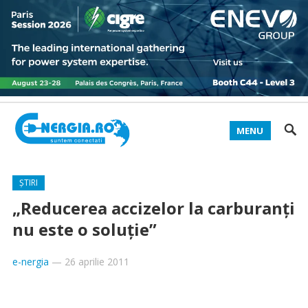
MENU
ȘTIRI
„Reducerea accizelor la carburanți
nu este o soluție”
e-nergia
—
26 aprilie 2011