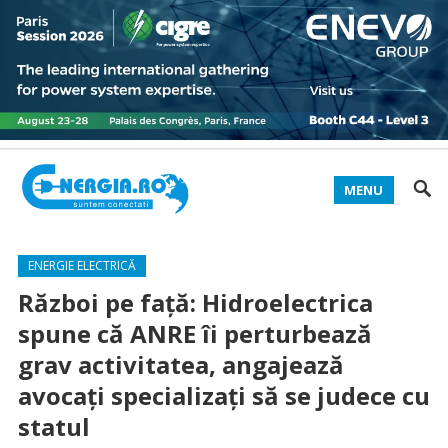
MENU
ENERGIE ELECTRICĂ
Război pe faţă: Hidroelectrica
spune că ANRE îi perturbează
grav activitatea, angajează
avocaţi specializaţi să se judece cu
statul