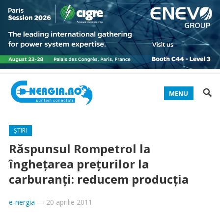
MENU
ȘTIRI
Răspunsul Rompetrol la
înghețarea prețurilor la
carburanți: reducem producția
e-nergia
—
20 aprilie 2011