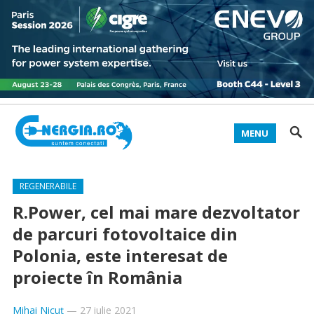
MENU
REGENERABILE
R.Power, cel mai mare dezvoltator
de parcuri fotovoltaice din
Polonia, este interesat de
proiecte în România
Mihai Nicuț
—
27 iulie 2021