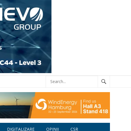
DIGITALIZARE
OPINII
CSR