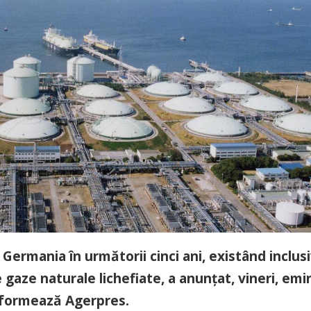
 Germania în următorii cinci ani, existând inclus
e gaze naturale lichefiate, a anunţat, vineri, emi
nformează Agerpres.