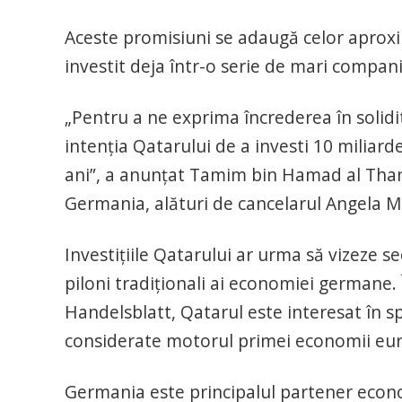
Aceste promisiuni se adaugă celor aproxi
investit deja într-o serie de mari comp
„Pentru a ne exprima încrederea în soli
intenţia Qatarului de a investi 10 miliar
ani”, a anunţat Tamim bin Hamad al Thani
Germania, alături de cancelarul Angela M
Investiţiile Qatarului ar urma să vizeze se
piloni tradiţionali ai economiei germane. 
Handelsblatt, Qatarul este interesat în s
considerate motorul primei economii eu
Germania este principalul partener econ