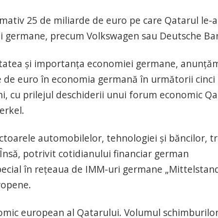
mativ 25 de miliarde de euro pe care Qatarul le-a
anii germane, precum Volkswagen sau Deutsche Ba
ditatea şi importanţa economiei germane, anunţă
de de euro în economia germană în următorii cinci
, cu prilejul deschiderii unui forum economic Qa
erkel.
ctoarele automobilelor, tehnologiei şi băncilor, tr
Însă, potrivit cotidianului financiar german
pecial în reţeaua de IMM-uri germane „Mittelstand
ropene.
omic european al Qatarului. Volumul schimburilo