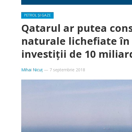
PETROL ȘI GAZE
Qatarul ar putea cons
naturale lichefiate î
investiţii de 10 milia
Mihai Nicuț
—
7 septembrie 2018