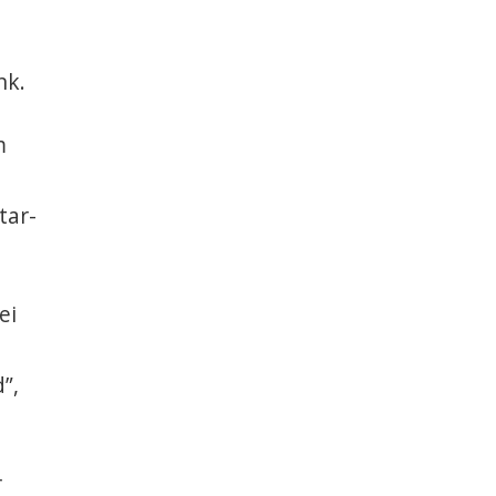
nk.
m
tar-
ei
”,
r