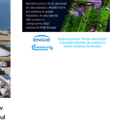
iv
rul